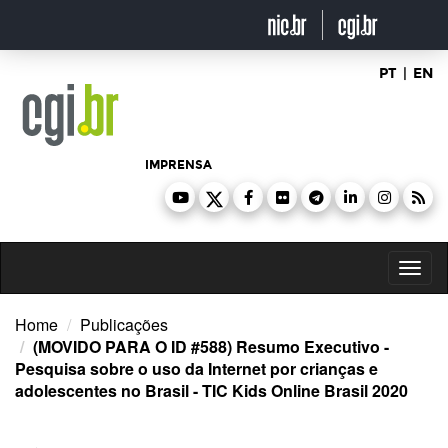
Ir
para
o
conteúdo
PT
|
EN
IMPRENSA
Toggl
naviga
Home
Publicações
(MOVIDO PARA O ID #588) Resumo Executivo -
Pesquisa sobre o uso da Internet por crianças e
adolescentes no Brasil - TIC Kids Online Brasil 2020