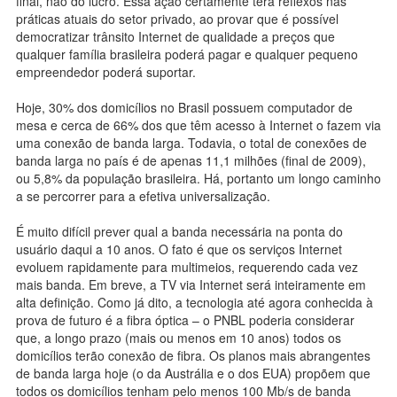
final, não do lucro. Essa ação certamente terá reflexos nas
práticas atuais do setor privado, ao provar que é possível
democratizar trânsito Internet de qualidade a preços que
qualquer família brasileira poderá pagar e qualquer pequeno
empreendedor poderá suportar.
Hoje, 30% dos domicílios no Brasil possuem computador de
mesa e cerca de 66% dos que têm acesso à Internet o fazem via
uma conexão de banda larga. Todavia, o total de conexões de
banda larga no país é de apenas 11,1 milhões (final de 2009),
ou 5,8% da população brasileira. Há, portanto um longo caminho
a se percorrer para a efetiva universalização.
É muito difícil prever qual a banda necessária na ponta do
usuário daqui a 10 anos. O fato é que os serviços Internet
evoluem rapidamente para multimeios, requerendo cada vez
mais banda. Em breve, a TV via Internet será inteiramente em
alta definição. Como já dito, a tecnologia até agora conhecida à
prova de futuro é a fibra óptica – o PNBL poderia considerar
que, a longo prazo (mais ou menos em 10 anos) todos os
domicílios terão conexão de fibra. Os planos mais abrangentes
de banda larga hoje (o da Austrália e o dos EUA) propõem que
todos os domicílios tenham pelo menos 100 Mb/s de banda