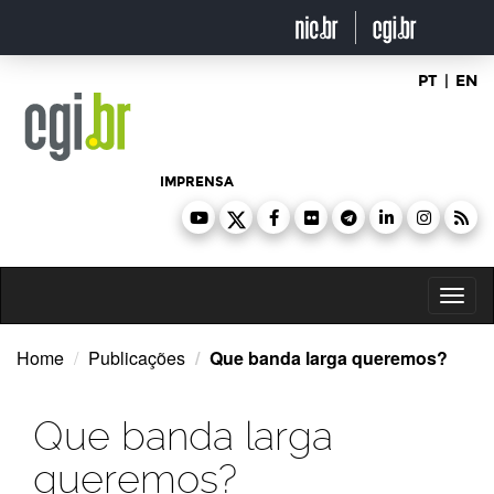
Ir
para
o
conteúdo
PT
|
EN
IMPRENSA
Toggl
naviga
Home
Publicações
Que banda larga queremos?
Que banda larga
queremos?