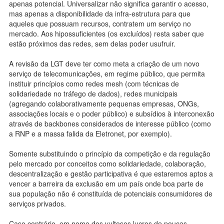
apenas potencial. Universalizar não significa garantir o acesso,
mas apenas a disponibilidade da infra-estrutura para que
aqueles que possuam recursos, contratem um serviço no
mercado. Aos hipossuficientes (os excluídos) resta saber que
estão próximos das redes, sem delas poder usufruir.
A revisão da LGT deve ter como meta a criação de um novo
serviço de telecomunicações, em regime público, que permita
instituir princípios como redes mesh (com técnicas de
solidariedade no tráfego de dados), redes municipais
(agregando colaborativamente pequenas empresas, ONGs,
associações locais e o poder público) e subsídios à interconexão
através de backbones considerados de interesse público (como
a RNP e a massa falida da Eletronet, por exemplo).
Somente substituindo o princípio da competição e da regulação
pelo mercado por conceitos como solidariedade, colaboração,
descentralização e gestão participativa é que estaremos aptos a
vencer a barreira da exclusão em um país onde boa parte de
sua população não é constituída de potenciais consumidores de
serviços privados.
Caso contrário, em nome dos vultosos lucros de poucas