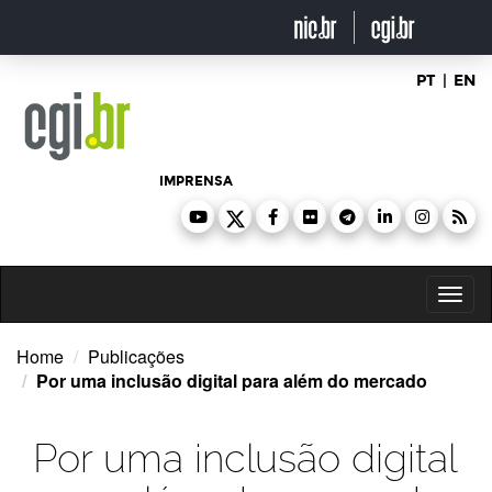
Ir
para
o
conteúdo
PT
|
EN
IMPRENSA
Toggl
naviga
Home
Publicações
Por uma inclusão digital para além do mercado
Por uma inclusão digital