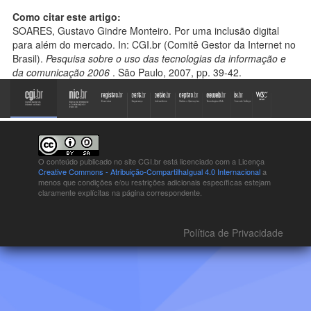
Como citar este artigo:
SOARES, Gustavo Gindre Monteiro. Por uma inclusão digital
para além do mercado. In: CGI.br (Comitê Gestor da Internet no
Brasil).
Pesquisa sobre o uso das tecnologias da informação e
da comunicação 2006
. São Paulo, 2007, pp. 39-42.
O conteúdo publicado no site CGI.br está
licenciado com a Licença
Creative Commons - Atribuição-CompartilhaIgual 4.0 Internacional
a
menos que condições e/ou restrições adicionais específicas estejam
claramente explícitas na página correspondente.
Política de Privacidade