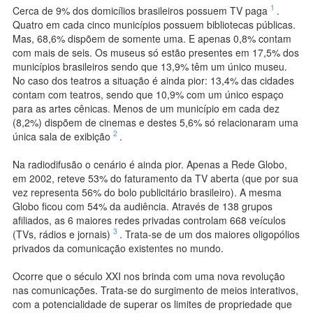
1
Cerca de 9% dos domicílios brasileiros possuem TV paga
.
Quatro em cada cinco municípios possuem bibliotecas públicas.
Mas, 68,6% dispõem de somente uma. E apenas 0,8% contam
com mais de seis. Os museus só estão presentes em 17,5% dos
municípios brasileiros sendo que 13,9% têm um único museu.
No caso dos teatros a situação é ainda pior: 13,4% das cidades
contam com teatros, sendo que 10,9% com um único espaço
para as artes cênicas. Menos de um município em cada dez
(8,2%) dispõem de cinemas e destes 5,6% só relacionaram uma
2
única sala de exibição
.
Na radiodifusão o cenário é ainda pior. Apenas a Rede Globo,
em 2002, reteve 53% do faturamento da TV aberta (que por sua
vez representa 56% do bolo publicitário brasileiro). A mesma
Globo ficou com 54% da audiência. Através de 138 grupos
afiliados, as 6 maiores redes privadas controlam 668 veículos
3
(TVs, rádios e jornais)
. Trata-se de um dos maiores oligopólios
privados da comunicação existentes no mundo.
Ocorre que o século XXI nos brinda com uma nova revolução
nas comunicações. Trata-se do surgimento de meios interativos,
com a potencialidade de superar os limites de propriedade que