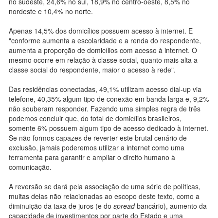
no sudeste, 24,6% no sul, 18,9% no centro-oeste, 8,5% no
nordeste e 10,4% no norte.
Apenas 14,5% dos domicílios possuem acesso à internet. E
"conforme aumenta a escolaridade e a renda do respondente,
aumenta a proporção de domicílios com acesso à internet. O
mesmo ocorre em relação à classe social, quanto mais alta a
classe social do respondente, maior o acesso à rede".
Das residências conectadas, 49,1% utilizam acesso dial-up via
telefone, 40,35% algum tipo de conexão em banda larga e, 9,2%
não souberam responder. Fazendo uma simples regra de três
podemos concluir que, do total de domicílios brasileiros,
somente 6% possuem algum tipo de acesso dedicado à internet.
Se não formos capazes de reverter este brutal cenário de
exclusão, jamais poderemos utilizar a internet como uma
ferramenta para garantir e ampliar o direito humano à
comunicação.
A reversão se dará pela associação de uma série de políticas,
muitas delas não relacionadas ao escopo deste texto, como a
diminuição da taxa de juros (e do
spread
bancário), aumento da
capacidade de investimentos por parte do Estado e uma