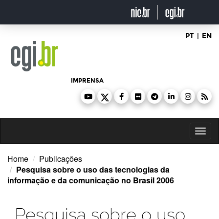
Ir
para
o
conteúdo
PT
|
EN
IMPRENSA
Toggl
naviga
Home
Publicações
Pesquisa sobre o uso das tecnologias da
informação e da comunicação no Brasil 2006
Pesquisa sobre o uso