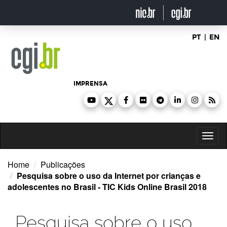
Ir
para
o
conteúdo
PT
|
EN
IMPRENSA
Toggl
naviga
Home
Publicações
Pesquisa sobre o uso da Internet por crianças e
adolescentes no Brasil - TIC Kids Online Brasil 2018
Pesquisa sobre o uso