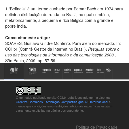
1 "Belíndia" é um termo cunhado por Edmar Bach em 1974 para
definir a distribuição de renda no Brasil, no qual combina,
metaforicamente, a pequena e rica Bélgica com a grande e
pobre Índia.
Como citar este artigo:
SOARES, Gustavo Gindre Monteiro. Para além do mercado. In:
CGI.br (Comitê Gestor da Internet no Brasil).
Pesquisa sobre o
uso das tecnologias da informação e da comunicação 2008
.
São Paulo, 2009, pp. 57-59.
O conteúdo publicado no site CGI.br está
licenciado com a Licença
Creative Commons - Atribuição-CompartilhaIgual 4.0 Internacional
a
menos que condições e/ou restrições adicionais específicas estejam
claramente explícitas na página correspondente.
Política de Privacidade