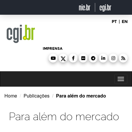
Ir
para
o
conteúdo
PT
|
EN
IMPRENSA
Toggl
naviga
Home
Publicações
Para além do mercado
Para além do mercado