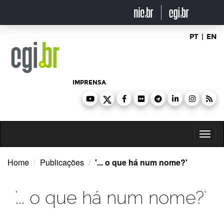
Ir
para
o
conteúdo
PT
|
EN
IMPRENSA
Toggl
naviga
Home
Publicações
'... o que há num nome?'
'... o que há num nome?'