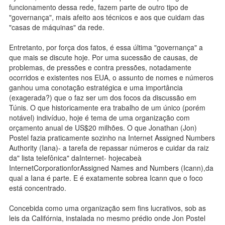
funcionamento dessa rede, fazem parte de outro tipo de
"governança", mais afeito aos técnicos e aos que cuidam das
"casas de máquinas" da rede.
Entretanto, por força dos fatos, é essa última "governança" a
que mais se discute hoje. Por uma sucessão de causas, de
problemas, de pressões e contra pressões, notadamente
ocorridos e existentes nos EUA, o assunto de nomes e números
ganhou uma conotação estratégica e uma importância
(exagerada?) que o faz ser um dos focos da discussão em
Túnis. O que historicamente era trabalho de um único (porém
notável) indivíduo, hoje é tema de uma organização com
orçamento anual de US$20 milhões. O que Jonathan (Jon)
Postel fazia praticamente sozinho na Internet Assigned Numbers
Authority (Iana)- a tarefa de repassar números e cuidar da raiz
da" lista telefônica" daInternet- hojecabeà
InternetCorporationforAssigned Names and Numbers (Icann),da
qual a Iana é parte. E é exatamente sobrea Icann que o foco
está concentrado.
Concebida como uma organização sem fins lucrativos, sob as
leis da Califórnia, instalada no mesmo prédio onde Jon Postel