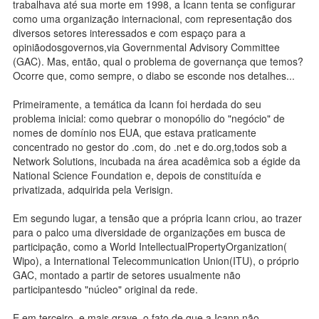
trabalhava até sua morte em 1998, a Icann tenta se configurar
como uma organização internacional, com representação dos
diversos setores interessados e com espaço para a
opiniãodosgovernos,via Governmental Advisory Committee
(GAC). Mas, então, qual o problema de governança que temos?
Ocorre que, como sempre, o diabo se esconde nos detalhes...
Primeiramente, a temática da Icann foi herdada do seu
problema inicial: como quebrar o monopólio do "negócio" de
nomes de domínio nos EUA, que estava praticamente
concentrado no gestor do .com, do .net e do.org,todos sob a
Network Solutions, incubada na área acadêmica sob a égide da
National Science Foundation e, depois de constituída e
privatizada, adquirida pela Verisign.
Em segundo lugar, a tensão que a própria Icann criou, ao trazer
para o palco uma diversidade de organizações em busca de
participação, como a World IntellectualPropertyOrganization(
Wipo), a International Telecommunication Union(ITU), o próprio
GAC, montado a partir de setores usualmente não
participantesdo "núcleo" original da rede.
E em terceiro, e mais grave, o fato de que a Icann não