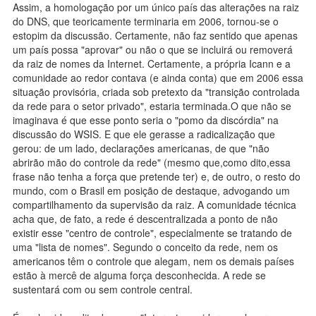
Assim, a homologação por um único país das alterações na raiz
do DNS, que teoricamente terminaria em 2006, tornou-se o
estopim da discussão. Certamente, não faz sentido que apenas
um país possa "aprovar" ou não o que se incluirá ou removerá
da raiz de nomes da Internet. Certamente, a própria Icann e a
comunidade ao redor contava (e ainda conta) que em 2006 essa
situação provisória, criada sob pretexto da "transição controlada
da rede para o setor privado", estaria terminada.O que não se
imaginava é que esse ponto seria o "pomo da discórdia" na
discussão do WSIS. E que ele gerasse a radicalização que
gerou: de um lado, declarações americanas, de que "não
abrirão mão do controle da rede" (mesmo que,como dito,essa
frase não tenha a força que pretende ter) e, de outro, o resto do
mundo, com o Brasil em posição de destaque, advogando um
compartilhamento da supervisão da raiz. A comunidade técnica
acha que, de fato, a rede é descentralizada a ponto de não
existir esse "centro de controle", especialmente se tratando de
uma "lista de nomes". Segundo o conceito da rede, nem os
americanos têm o controle que alegam, nem os demais países
estão à mercê de alguma força desconhecida. A rede se
sustentará com ou sem controle central.