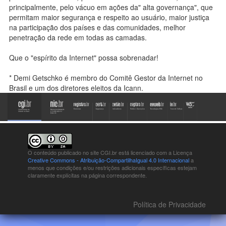
principalmente, pelo vácuo em ações da" alta governança", que
permitam maior segurança e respeito ao usuário, maior justiça
na participação dos países e das comunidades, melhor
penetração da rede em todas as camadas.
Que o "espírito da Internet" possa sobrenadar!
* Demi Getschko é membro do Comitê Gestor da Internet no
Brasil e um dos diretores eleitos da Icann.
O conteúdo publicado no site CGI.br está
licenciado com a Licença
Creative Commons - Atribuição-CompartilhaIgual 4.0 Internacional
a
menos que condições e/ou restrições adicionais específicas estejam
claramente explícitas na página correspondente.
Política de Privacidade