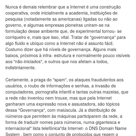
Nunca é demais relembrar que a Internet é uma construção
cooperativa, onde inicialmente a academia, instituições de
pesquisa (notadamente as americanas) ligadas ou não ao
governo, e algumas empresas pioneiras uniram-se na
formulação desse ambiente que, de experimental tornou- se
corriqueiro e, mais que isso, vital. Tratar de "governança" para
algo fluido e ubíquo como a Internet não é assunto fácil.
Costumo dizer que há níveis de governança. Alguns mais
baixos, próximos à infra- estrutura e normalmente pouco visíveis
aos "não-iniciados", e outros que nos afetam a todos,
indistintamente.
Certamente, a praga do "spam", os ataques fraudulentos aos
usuários, o roubo de informações e senhas, a invasão de
computadores, pornografia infantil e tantas outras mazelas, que
a rede não inventou nem trouxe, mas que pela Internet
ganharam uma expressão nova e assustadora, são tópicos
dessa "Governança", com maiúscula. Já a distribuição de
números que permitem às máquinas participarem da rede, a
forma de traduzir nomes para números, numa gigantesca e
internacional" lista telefônica"da Internet- o DNS Domain Name
System , bem como o conjunto de protocolos que regem o