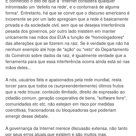
É conhecido o dito de que a "Internet considera qualquer
intromissão um 'defeito na rede', e o contornará de alguma
forma". Entretanto, há que se convir que o discurso americano é
incoerente se por um lado apregoam que a rede é basicamente
privada e da sociedade civil, sem que se desejea interferência
pesada dos governos, por outro lado insistem em manter
unicamente nas mãos dos EUA a função de "homologadores"
das alterações que se fizerem na raiz. Se é verdade que não há
nenhum exemplo até hoje de "ação" ou "veto" do Departamento
do Comércio sobre dados da raiz, é igualmente verdade que a
ferramenta para que essa interferência ocorra ainda está só nas
mãos deles...
A nós, usuários fiéis e apaixonados pela rede mundial, resta
torcer para que todos os (surpreendentemente) ótimos frutos
que a rede trouxe: conteúdo ilimitado, direito de expressão ao
cidadão comum, geração cooperativa de bens, "software livre",
comunidades etc etc, não estejam em risco por medidas
coercitivas, fracionadoras ou bloqueadoras que poderiam
emergir desse debate.
A governança da Internet merece discussão extensa, não tanto
por seus erros atuais,que existem e são muitos mas,