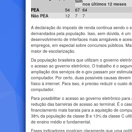
Sim
nos últimos 12 meses
PEA
54
67
64
Não PEA
12
7
7
A declaração do imposto de renda continua sendo o s
demandados pela população. Isso, sem dúvida, é um s
desenvolvimento de interfaces mais amigáveis e aces
empregos, em especial sobre concursos públicos. Ma
maior de escolarização.
Da população brasileira que utilizam o governo eletr
o acesso ao governo eletrônico. O trabalho é o segu
ampliação dos serviços de e-gov passam por estimula
computador. Por certo, duas possíveis causas devem s
físico à internet. Para isso, é preciso reduzir o cust
computador.
Para possibilitar o acesso ao governo eletrônico par
redução das barreiras de acesso ao terminal. É o ca
financiamento mais barata para a aquisição de comput
38% da população da classe B e 13% da classe C util
de ensino médio e fundamental.
Esses indicadores mostram claramente que uma políti