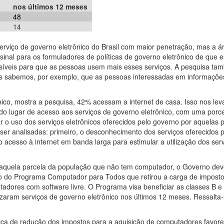
nos últimos 12 meses
48
14
erviço de governo eletrônico do Brasil com maior penetração, mas a á
inal para os formuladores de políticas de governo eletrônico de que 
síveis para que as pessoas usem mais esses serviços. A pesquisa tam
s sabemos, por exemplo, que as pessoas interessadas em informações
ônico, mostra a pesquisa, 42% acessam a internet de casa. Isso nos l
ndo lugar de acesso aos serviços de governo eletrônico, com uma porc
r o uso dos serviços eletrônicos oferecidos pelo governo por aquela
er analisadas: primeiro, o desconhecimento dos serviços oferecidos pe
o do acesso à internet em banda larga para estimular a utilização dos s
a aquela parcela da população que não tem computador, o Governo deve
so do Programa Computador para Todos que retirou a carga de impost
adores com software livre. O Programa visa beneficiar as classes B e
izaram serviços de governo eletrônico nos últimos 12 meses. Ressalt
ca de redução dos impostos para a aquisição de computadores favorece