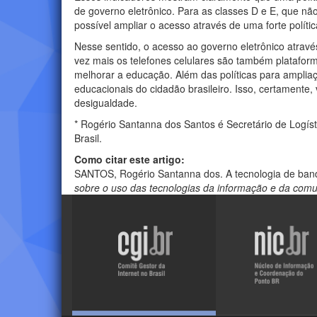
de governo eletrônico. Para as classes D e E, que n
possível ampliar o acesso através de uma forte polít
Nesse sentido, o acesso ao governo eletrônico atravé
vez mais os telefones celulares são também plataform
melhorar a educação. Além das políticas para amplia
educacionais do cidadão brasileiro. Isso, certamente,
desigualdade.
* Rogério Santanna dos Santos é Secretário de Logís
Brasil.
Como citar este artigo:
SANTOS, Rogério Santanna dos. A tecnologia de banda
sobre o uso das tecnologias da informação e da com
Visite
Visite
o
o
site
site
do
do
NIC.br
CGI.br