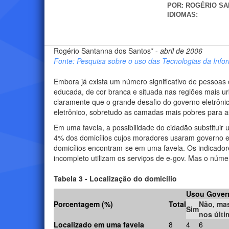
POR:
ROGÉRIO SA
IDIOMAS:
Rogério Santanna dos Santos* -
abril de 2006
Fonte: Pesquisa sobre o uso das Tecnologias da Inf
Embora já exista um número significativo de pessoas c
educada, de cor branca e situada nas regiões mais u
claramente que o grande desafio do governo eletrôni
eletrônico, sobretudo as camadas mais pobres para a
Em uma favela, a possibilidade do cidadão substituir
4% dos domicílios cujos moradores usaram governo e
domicílios encontram-se em uma favela. Os indicado
incompleto utilizam os serviços de e-gov. Mas o núm
Tabela 3 - Localização do domicílio
Usou Govern
Porcentagem (%)
Total
Não, mas
Sim
nos últ
Localizado em uma favela
8
4
6