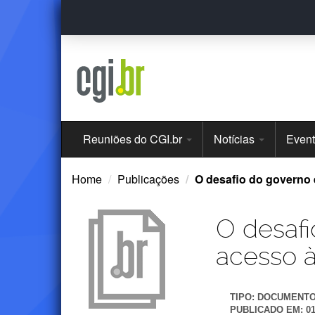
Ir
para
o
conteúdo
Menu
Reuniões do CGI.br
Notícias
Even
Principal
Home
Publicações
O desafio do governo 
O desafi
acesso 
TIPO:
DOCUMENT
PUBLICADO EM:
0