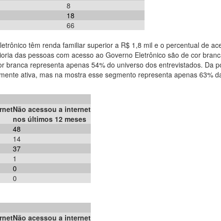
8
18
66
letrônico têm renda familiar superior a R$ 1,8 mil e o percentual de a
oria das pessoas com acesso ao Governo Eletrônico são de cor branc
r branca representa apenas 54% do universo dos entrevistados. Da pop
mente ativa, mas na mostra esse segmento representa apenas 63% d
rnet
Não acessou a internet
nos últimos 12 meses
48
14
37
1
0
0
rnet
Não acessou a internet