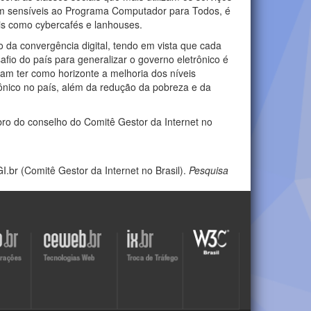
iam sensíveis ao Programa Computador para Todos, é
ais como cybercafés e lanhouses.
o da convergência digital, tendo em vista que cada
fio do país para generalizar o governo eletrônico é
am ter como horizonte a melhoria dos níveis
trônico no país, além da redução da pobreza e da
bro do conselho do Comitê Gestor da Internet no
.br (Comitê Gestor da Internet no Brasil).
Pesquisa
Visite
Visite
Visite
o
o
o
site
site
site
do
do
do
r
Ceweb
IX
W3C