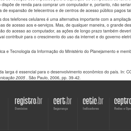
ão dispõe de renda para comprar um computador e, portanto, não ser
ica de expansão de telecentros e de centros de acesso público pagos t
s dos telefones celulares é uma alternativa importante com a ampliaçã
as de acesso aos e-serviços. Mas, de qualquer maneira, o grande desa
ção do acesso ao computador, as ações de longo prazo também deveri
 vai contribuir para o crescimento do uso da internet e do governo ele
tica e Tecnologia da Informação do Ministério do Planejamento e mem
 larga é essencial para o desenvolvimento econômico do país. In: CGI
unicação 2005
. São Paulo, 2006, pp. 39-42.
Visite
Visite
Visite
Visite
o
o
o
o
site
site
site
site
do
do
do
do
Registro.br
CERT.br
CETIC.br
CEPTRO.b