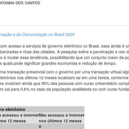
NTANNA DOS SANTOS
ormação e da Comunicação no Brasil 2005
om acesso a serviços de governo eletrônico no Brasil, esse ainda é um
rbanizadas e ricas das cidades. A pesquisa sobre a penetração e uso 
co é mudar essa tendência, possibilitando que um conjunto maior da p
s quais pode significar grandes economias e redução de tempo.
 uma transação presencial com o governo por uma transação virtual si
letrônico nos últimos 12 meses localizam-se em uma favela, conforme
res mostram ainda que 55% das pessoas com curso universitário comp
ero cai para 0,6% no caso da população analfabeta ou com curso fund
o eletrônico
 acessou a internet
Não acessou a internet
imos 12 meses
nos últimos 12 meses
8