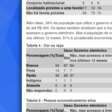
Conjunto habitacional
8
9
8
Localizado próximo a uma favela
17
12
16
Não há favela próxima
68
75
70
Além disso, 38% da população que utiliza o governo e
de até R$ 300. Os dados também sinalizam que a mai
acessam o governo eletrônico. Mas a população de co
nos últimos 12 meses, 81% é considerada economica
Tabela 4 - Cor ou raça
Usou Governo eletrônico
Porcentagem (%)
Total
Não, mas acessou a inte
Sim
nos últimos 12 meses
Branca
54
67
64
Preta
12
7
7
Parda
34
26
27
Indígena
1
1
1
Amarela
0
0
0
Não respondeu
0
0
0
Tabela 5 - Pessoa economicamente ativa
Usou Governo eletrônico
Porcentagem (%)
Total
Não, mas acessou a inte