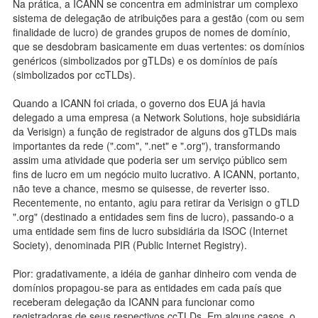
Na prática, a ICANN se concentra em administrar um complexo
sistema de delegação de atribuições para a gestão (com ou sem
finalidade de lucro) de grandes grupos de nomes de domínio,
que se desdobram basicamente em duas vertentes: os domínios
genéricos (simbolizados por gTLDs) e os domínios de país
(simbolizados por ccTLDs).
Quando a ICANN foi criada, o governo dos EUA já havia
delegado a uma empresa (a Network Solutions, hoje subsidiária
da Verisign) a função de registrador de alguns dos gTLDs mais
importantes da rede (".com", ".net" e ".org"), transformando
assim uma atividade que poderia ser um serviço público sem
fins de lucro em um negócio muito lucrativo. A ICANN, portanto,
não teve a chance, mesmo se quisesse, de reverter isso.
Recentemente, no entanto, agiu para retirar da Verisign o gTLD
".org" (destinado a entidades sem fins de lucro), passando-o a
uma entidade sem fins de lucro subsidiária da ISOC (Internet
Society), denominada PIR (Public Internet Registry).
Pior: gradativamente, a idéia de ganhar dinheiro com venda de
domínios propagou-se para as entidades em cada país que
receberam delegação da ICANN para funcionar como
registradoras de seus respectivos ccTLDs. Em alguns casos, o