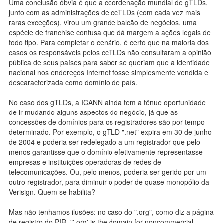
Uma conclusão óbvia é que a coordenação mundial de gTLDs,
junto com as administrações de ccTLDs (com cada vez mais
raras exceções), virou um grande balcão de negócios, uma
espécie de franchise confusa que dá margem a ações legais de
todo tipo. Para completar o cenário, é certo que na maioria dos
casos os responsáveis pelos ccTLDs não consultaram a opinião
pública de seus países para saber se queriam que a identidade
nacional nos endereços Internet fosse simplesmente vendida e
descaracterizada como domínio de país.
No caso dos gTLDs, a ICANN ainda tem a tênue oportunidade
de ir mudando alguns aspectos do negócio, já que as
concessões de domínios para os registradores são por tempo
determinado. Por exemplo, o gTLD ".net" expira em 30 de junho
de 2004 e poderia ser redelegado a um registrador que pelo
menos garantisse que o domínio efetivamente representasse
empresas e instituições operadoras de redes de
telecomunicações. Ou, pelo menos, poderia ser gerido por um
outro registrador, para diminuir o poder de quase monopólio da
Verisign. Quem se habilita?
Mas não tenhamos ilusões: no caso do ".org", como diz a página
de registro do PIR, "'.org' is the domain for noncommercial