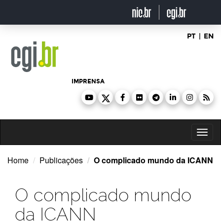
Ir
para
o
conteúdo
PT
|
EN
IMPRENSA
Toggl
naviga
Home
Publicações
O complicado mundo da ICANN
O complicado mundo
da ICANN