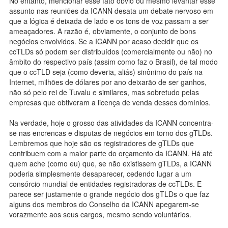
No entanto, mencionar esse fato óbvio ou mesmo levantar esse
assunto nas reuniões da ICANN desata um debate nervoso em
que a lógica é deixada de lado e os tons de voz passam a ser
ameaçadores. A razão é, obviamente, o conjunto de bons
negócios envolvidos. Se a ICANN por acaso decidir que os
ccTLDs só podem ser distribuídos (comercialmente ou não) no
âmbito do respectivo país (assim como faz o Brasil), de tal modo
que o ccTLD seja (como deveria, aliás) sinônimo do país na
Internet, milhões de dólares por ano deixarão de ser ganhos,
não só pelo rei de Tuvalu e similares, mas sobretudo pelas
empresas que obtiveram a licença de venda desses domínios.
Na verdade, hoje o grosso das atividades da ICANN concentra-
se nas encrencas e disputas de negócios em torno dos gTLDs.
Lembremos que hoje são os registradores de gTLDs que
contribuem com a maior parte do orçamento da ICANN. Há até
quem ache (como eu) que, se não existissem gTLDs, a ICANN
poderia simplesmente desaparecer, cedendo lugar a um
consórcio mundial de entidades registradoras de ccTLDs. E
parece ser justamente o grande negócio dos gTLDs o que faz
alguns dos membros do Conselho da ICANN apegarem-se
vorazmente aos seus cargos, mesmo sendo voluntários.