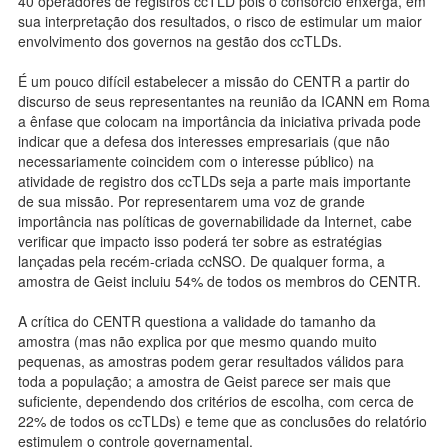
40 operadores de registros ccTLD pois o consórcio enxerga, em
sua interpretação dos resultados, o risco de estimular um maior
envolvimento dos governos na gestão dos ccTLDs.
É um pouco difícil estabelecer a missão do CENTR a partir do
discurso de seus representantes na reunião da ICANN em Roma
a ênfase que colocam na importância da iniciativa privada pode
indicar que a defesa dos interesses empresariais (que não
necessariamente coincidem com o interesse público) na
atividade de registro dos ccTLDs seja a parte mais importante
de sua missão. Por representarem uma voz de grande
importância nas políticas de governabilidade da Internet, cabe
verificar que impacto isso poderá ter sobre as estratégias
lançadas pela recém-criada ccNSO. De qualquer forma, a
amostra de Geist incluiu 54% de todos os membros do CENTR.
A crítica do CENTR questiona a validade do tamanho da
amostra (mas não explica por que mesmo quando muito
pequenas, as amostras podem gerar resultados válidos para
toda a população; a amostra de Geist parece ser mais que
suficiente, dependendo dos critérios de escolha, com cerca de
22% de todos os ccTLDs) e teme que as conclusões do relatório
estimulem o controle governamental.