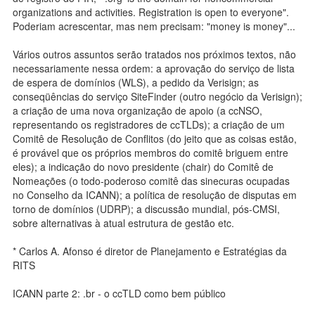
organizations and activities. Registration is open to everyone".
Poderiam acrescentar, mas nem precisam: "money is money"...
Vários outros assuntos serão tratados nos próximos textos, não
necessariamente nessa ordem: a aprovação do serviço de lista
de espera de domínios (WLS), a pedido da Verisign; as
conseqüências do serviço SiteFinder (outro negócio da Verisign);
a criação de uma nova organização de apoio (a ccNSO,
representando os registradores de ccTLDs); a criação de um
Comitê de Resolução de Conflitos (do jeito que as coisas estão,
é provável que os próprios membros do comitê briguem entre
eles); a indicação do novo presidente (chair) do Comitê de
Nomeações (o todo-poderoso comitê das sinecuras ocupadas
no Conselho da ICANN); a política de resolução de disputas em
torno de domínios (UDRP); a discussão mundial, pós-CMSI,
sobre alternativas à atual estrutura de gestão etc.
* Carlos A. Afonso é diretor de Planejamento e Estratégias da
RITS
ICANN parte 2: .br - o ccTLD como bem público