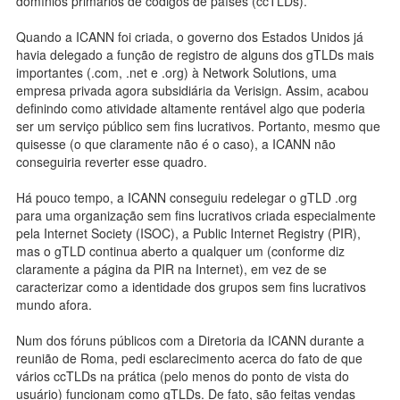
domínios primários de códigos de países (ccTLDs).
Quando a ICANN foi criada, o governo dos Estados Unidos já
havia delegado a função de registro de alguns dos gTLDs mais
importantes (.com, .net e .org) à Network Solutions, uma
empresa privada agora subsidiária da Verisign. Assim, acabou
definindo como atividade altamente rentável algo que poderia
ser um serviço público sem fins lucrativos. Portanto, mesmo que
quisesse (o que claramente não é o caso), a ICANN não
conseguiria reverter esse quadro.
Há pouco tempo, a ICANN conseguiu redelegar o gTLD .org
para uma organização sem fins lucrativos criada especialmente
pela Internet Society (ISOC), a Public Internet Registry (PIR),
mas o gTLD continua aberto a qualquer um (conforme diz
claramente a página da PIR na Internet), em vez de se
caracterizar como a identidade dos grupos sem fins lucrativos
mundo afora.
Num dos fóruns públicos com a Diretoria da ICANN durante a
reunião de Roma, pedi esclarecimento acerca do fato de que
vários ccTLDs na prática (pelo menos do ponto de vista do
usuário) funcionam como gTLDs. De fato, são feitas vendas