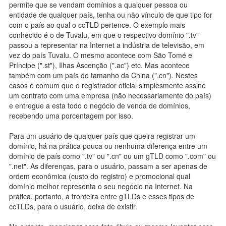
permite que se vendam domínios a qualquer pessoa ou
entidade de qualquer país, tenha ou não vínculo de que tipo for
com o país ao qual o ccTLD pertence. O exemplo mais
conhecido é o de Tuvalu, em que o respectivo domínio ".tv"
passou a representar na Internet a indústria de televisão, em
vez do país Tuvalu. O mesmo acontece com São Tomé e
Príncipe (".st"), Ilhas Ascenção (".ac") etc. Mas acontece
também com um país do tamanho da China (".cn"). Nestes
casos é comum que o registrador oficial simplesmente assine
um contrato com uma empresa (não necessariamente do país)
e entregue a esta todo o negócio de venda de domínios,
recebendo uma porcentagem por isso.
Para um usuário de qualquer país que queira registrar um
domínio, há na prática pouca ou nenhuma diferença entre um
domínio de país como ".tv" ou ".cn" ou um gTLD como ".com" ou
".net". As diferenças, para o usuário, passam a ser apenas de
ordem econômica (custo do registro) e promocional qual
domínio melhor representa o seu negócio na Internet. Na
prática, portanto, a fronteira entre gTLDs e esses tipos de
ccTLDs, para o usuário, deixa de existir.