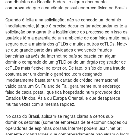
contribuintes da Receita Federal e algum documento
comprovando que o candidato possui endereço físico no Brasil).
Quando é feita uma solicitação, não se concede um domínio
imediatamente, já que é preciso documentar adequadamente a
solicitação para garantir a legitimidade do processo com isso os
usuários têm a garantia de um ambiente de domínios muito mais
seguro que a maioria dos gTLDs e muitos outros ccTLDs. Note-
se que grande parte das atividades envolvendo fraudes
bancárias através da Internet no país se baseia em algum
domínio comprado de um gTLD ou de um órgão registrador de
ccTLDs mais flexível no exterior. De fato, o sítio de uma fraude
costuma ser um domínio genérico .com designado
imediatamente basta ter um cartão de crédito internacional
válido para um Sr. Fulano de Tal, geralmente num endereço
falso de caixa postal, que fica hospedado num provedor dos
Estados Unidos, Ásia ou Europa Oriental, e que desaparece
muitas vezes com a mesma rapidez.
No caso do Brasil, aplicam-se regras claras a certos sub-
domínios setoriais (somente empresas de telecomunicações ou
operadores de espinhas dorsais Internet podem usar .net.br;
somente organizações que comprovadamente não visam o lucro