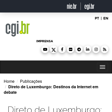
Ir
para
o
conteúdo
PT
|
EN
IMPRENSA
Toggl
naviga
Home
Publicações
Direto de Luxemburgo: Destinos da Internet em
debate
Direto de Luxemburgo: