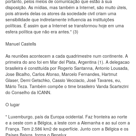
portanto, pelos meios de comunicação que estão à sua
disposição. As mídias, mas também a Internet, são muito úteis,
pois através delas os atores da sociedade civil criam uma
sensibilidade que indiretamente influencia as instituições
políticas. É assim que a Internet se transformou hoje em uma
esfera política que não era antes." (3)
Manuel Castells
As reuniões acontecem a cada quadrimestre num continente. A
primeira do ano foi em Mar del Plata, Argentina (1). A delegacao
brasileira é constituída por Rogerio Santanna, Antonio Lousada,
Jose Bicalho, Carlos Afonso, Marcelo Fernandes, Hartmut
Glaser, Demi Getschko, Cassio Vecciacio, José Tavares, eu,
Mário Teza. Também compõe o time brasileiro Vanda Scartezini
do Conselho da ICANN.
O lugar
" Luxemburgo, país da Europa ocidental. Faz fronteira ao norte
e a oeste com a Bélgica, a leste com a Alemanha e ao sul com a
França. Tem 2.586 km2 de superfície. Junto com a Bélgica e os
Países Baixos, forma o Benelux.