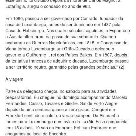
Lotaríngia, surgiu o condado no ano de 963.
Em 1060, passou a ser governado por Conrado, fundador da
casa de Luxemburgo, antes de ser dominado em 1437 pela
Casa de Habsburgo. Nos quatro séculos seguintes, a Espanha e
a Áustria alternaram na posse de sua soberania. Quando
acabaram as Guerras Napoleônicas, em 1815, o Congresso de
Viena tornou Luxemburgo um Grão-Ducado e delegou o
governo a Guilherme I, rei dos Países Baixos. Em 1867, depois
da tentativa francesa de adquirir o ducado, Luxemburgo passou
a ser território neutro, garantido pelas grandes potências." (2)
A viagem
Parte da delegacao chegou no sabado para as atividades
preparatorias. Eu cheguei no domingo acompanhando Marcelo
Fernandes, Cassio, Tavares e Gindre. Sai de Porto Alegre
depois de uma semana quase a zero graus. Cheguei em
Frankfurt sentindo o calor do verao europeu. Da Alemanha
fomos para Luxemburgo num aviao da LuxAir. Essa companhia
tem 15 avioes, 10 sao da Embraer. Foi num Embraer que
chegamos ao local do Encontro.