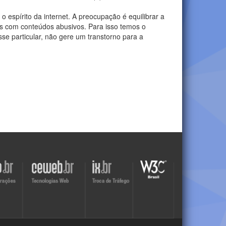
o espírito da internet. A preocupação é equilibrar a
mos com conteúdos abusivos. Para isso temos o
esse particular, não gere um transtorno para a
Visite
Visite
Visite
o
o
o
site
site
site
do
do
do
r
Ceweb
IX
W3C