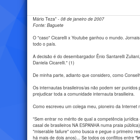
Mário Teza* -
08 de janeiro de 2007
Fonte: Baguete
O "caso" Cicarelli x Youtube ganhou o mundo. Jornais
todo o país.
A decisão é do desembargador Ênio Santarelli Zulian
Daniela Cicarelli." (1)
De minha parte, adianto que considero, como Conselhe
Os internautas brasileiros/as não podem ser punidos p
prejudicar toda a comunidade internauta brasilieira.
Como escreveu um colega meu, pioneiro da Internet n
"Sem entrar no mérito de qual a competência jurídic
casal de brasileiros NA ESPANHA numa praia pública)
"miserable failure" como busca e pegue o primeiro res
há mais de dois anos)... Se todos os conflitos entre
*i