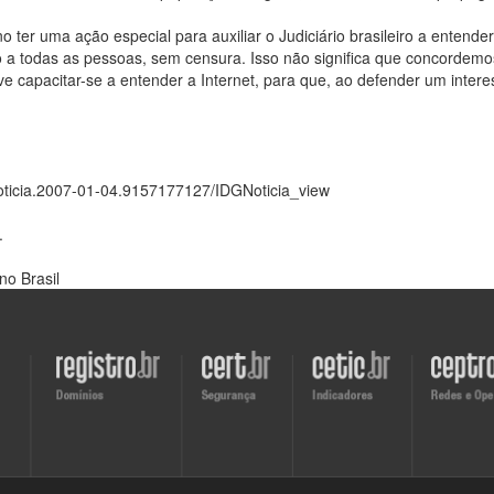
 ter uma ação especial para auxiliar o Judiciário brasileiro a entender 
sso a todas as pessoas, sem censura. Isso não significa que concorde
deve capacitar-se a entender a Internet, para que, ao defender um inter
gnoticia.2007-01-04.9157177127/IDGNoticia_view
.
no Brasil
Visite
Visite
Visite
Visite
o
o
o
o
site
site
site
site
do
do
do
do
Registro.br
CERT.br
CETIC.br
CEPTRO.b