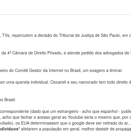
, TVs, repercutem a decisão do Tribunal de Justiça de São Paulo, em c
i, da 4ª Câmara de Direito Privado, e atende pedido dos advogados d
iro do Comitê Gestor da Internet no Brasil, um exagero a liminar.
or uma querela individual. Ciccareli e seu namorado tem todo direito d
o Brasil:
a correspondente (dado que um estrangeiro - acho que espanhol - publ
, acho que fechar o acesso geral ao Youtube seria o mesmo que, por 
ultado), os EUA determinassem que o google deve ser retirado do ar...
ndivíduos*
afetarem a população em geral, melhor desistir de propagar