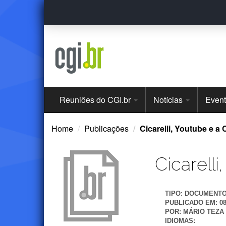
Ir
para
o
conteúdo
Menu
Reuniões do CGI.br
Notícias
Even
Principal
Home
Publicações
Cicarelli, Youtube e a
Cicarell
TIPO:
DOCUMENT
PUBLICADO EM:
0
POR:
MÁRIO TEZA
IDIOMAS: