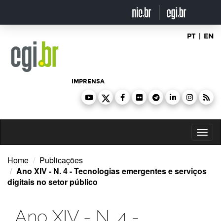
Ir
para
o
conteúdo
PT
|
EN
IMPRENSA
Toggl
naviga
Home
Publicações
Ano XIV - N. 4 - Tecnologias emergentes e serviços
digitais no setor público
Ano XIV - N. 4 -