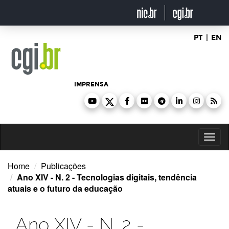
Ir
para
o
conteúdo
PT
|
EN
IMPRENSA
Toggl
naviga
Home
Publicações
Ano XIV - N. 2 - Tecnologias digitais, tendência
atuais e o futuro da educação
Ano XIV - N. 2 -