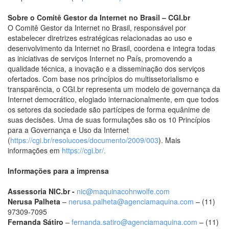
Sobre o Comitê Gestor da Internet no Brasil – CGI.br
O Comitê Gestor da Internet no Brasil, responsável por
estabelecer diretrizes estratégicas relacionadas ao uso e
desenvolvimento da Internet no Brasil, coordena e integra todas
as iniciativas de serviços Internet no País, promovendo a
qualidade técnica, a inovação e a disseminação dos serviços
ofertados. Com base nos princípios do multissetorialismo e
transparência, o CGI.br representa um modelo de governança da
Internet democrático, elogiado internacionalmente, em que todos
os setores da sociedade são partícipes de forma equânime de
suas decisões. Uma de suas formulações são os 10 Princípios
para a Governança e Uso da Internet
(
https://cgi.br/resolucoes/documento/2009/003
). Mais
informações em
https://cgi.br/.
Informações para a imprensa
Assessoria NIC.br -
nic@maquinacohnwolfe.com
Nerusa Palheta
–
nerusa.palheta@agenciamaquina.com
– (11)
97309-7095
Fernanda Sátiro
–
fernanda.satiro@agenciamaquina.com
– (11)