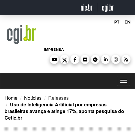
Ir
para
o
conteúdo
PT
|
EN
IMPRENSA
Toggl
naviga
Home
Notícias
Releases
Uso de Inteligência Artificial por empresas
brasileiras avança e atinge 17%, aponta pesquisa do
Cetic.br