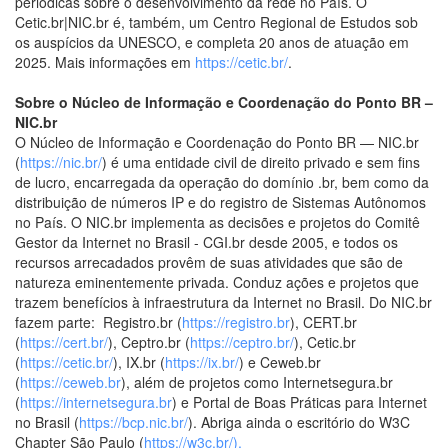
periódicas sobre o desenvolvimento da rede no País. O
Cetic.br|NIC.br é, também, um Centro Regional de Estudos sob
os auspícios da UNESCO, e completa 20 anos de atuação em
2025. Mais informações em
https://cetic.br/
.
Sobre o Núcleo de Informação e Coordenação do Ponto BR –
NIC.br
O Núcleo de Informação e Coordenação do Ponto BR — NIC.br
(
https://nic.br/
) é uma entidade civil de direito privado e sem fins
de lucro, encarregada da operação do domínio .br, bem como da
distribuição de números IP e do registro de Sistemas Autônomos
no País. O NIC.br implementa as decisões e projetos do Comitê
Gestor da Internet no Brasil - CGI.br desde 2005, e todos os
recursos arrecadados provêm de suas atividades que são de
natureza eminentemente privada. Conduz ações e projetos que
trazem benefícios à infraestrutura da Internet no Brasil. Do NIC.br
fazem parte: Registro.br (
https://registro.br
), CERT.br
(
https://cert.br/
), Ceptro.br (
https://ceptro.br/
), Cetic.br
(
https://cetic.br/
), IX.br (
https://ix.br/
) e Ceweb.br
(
https://ceweb.br
), além de projetos como Internetsegura.br
(
https://internetsegura.br
) e Portal de Boas Práticas para Internet
no Brasil (
https://bcp.nic.br/
). Abriga ainda o escritório do W3C
Chapter São Paulo (
https://w3c.br/).