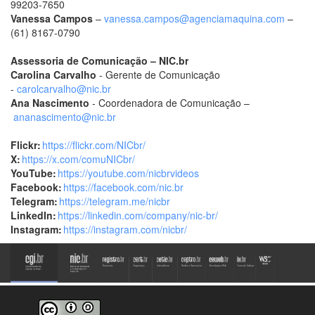
99203-7650
Vanessa Campos
–
vanessa.campos@agenciamaquina.com
–
(61) 8167-0790
Assessoria de Comunicação – NIC.br
Carolina Carvalho
- Gerente de Comunicação
-
carolcarvalho@nic.br
Ana Nascimento
- Coordenadora de Comunicação –
ananascimento@nic.br
Flickr:
https://flickr.com/NICbr/
X:
https://x.com/comuNICbr/
YouTube:
https://youtube.com/nicbrvideos
Facebook:
https://facebook.com/nic.br
Telegram:
https://telegram.me/nicbr
LinkedIn:
https://linkedin.com/company/nic-br/
Instagram:
https://instagram.com/nicbr/