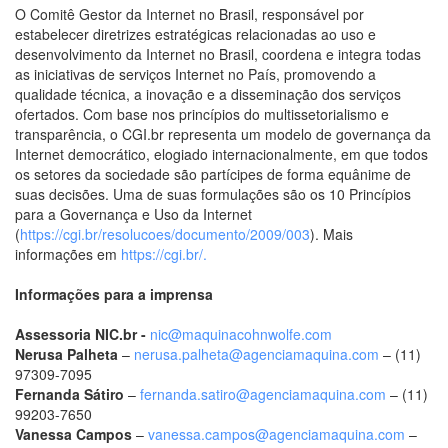
O Comitê Gestor da Internet no Brasil, responsável por
estabelecer diretrizes estratégicas relacionadas ao uso e
desenvolvimento da Internet no Brasil, coordena e integra todas
as iniciativas de serviços Internet no País, promovendo a
qualidade técnica, a inovação e a disseminação dos serviços
ofertados. Com base nos princípios do multissetorialismo e
transparência, o CGI.br representa um modelo de governança da
Internet democrático, elogiado internacionalmente, em que todos
os setores da sociedade são partícipes de forma equânime de
suas decisões. Uma de suas formulações são os 10 Princípios
para a Governança e Uso da Internet
(
https://cgi.br/resolucoes/documento/2009/003
). Mais
informações em
https://cgi.br/.
Informações para a imprensa
Assessoria NIC.br -
nic@maquinacohnwolfe.com
Nerusa Palheta
–
nerusa.palheta@agenciamaquina.com
– (11)
97309-7095
Fernanda Sátiro
–
fernanda.satiro@agenciamaquina.com
– (11)
99203-7650
Vanessa Campos
–
vanessa.campos@agenciamaquina.com
–