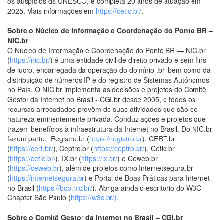
os auspícios da UNESCO, e completa 20 anos de atuação em
2025. Mais informações em
https://cetic.br/
.
Sobre o Núcleo de Informação e Coordenação do Ponto BR –
NIC.br
O Núcleo de Informação e Coordenação do Ponto BR — NIC.br
(
https://nic.br/
) é uma entidade civil de direito privado e sem fins
de lucro, encarregada da operação do domínio .br, bem como da
distribuição de números IP e do registro de Sistemas Autônomos
no País. O NIC.br implementa as decisões e projetos do Comitê
Gestor da Internet no Brasil - CGI.br desde 2005, e todos os
recursos arrecadados provêm de suas atividades que são de
natureza eminentemente privada. Conduz ações e projetos que
trazem benefícios à infraestrutura da Internet no Brasil. Do NIC.br
fazem parte: Registro.br (
https://registro.br
), CERT.br
(
https://cert.br/
), Ceptro.br (
https://ceptro.br/
), Cetic.br
(
https://cetic.br/
), IX.br (
https://ix.br/
) e Ceweb.br
(
https://ceweb.br
), além de projetos como Internetsegura.br
(
https://internetsegura.br
) e Portal de Boas Práticas para Internet
no Brasil (
https://bcp.nic.br/
). Abriga ainda o escritório do W3C
Chapter São Paulo (
https://w3c.br/).
Sobre o Comitê Gestor da Internet no Brasil – CGI.br