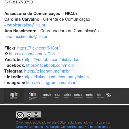
(61) 8167-0790
Assessoria de Comunicação – NIC.br
Carolina Carvalho
- Gerente de Comunicação
-
carolcarvalho@nic.br
Ana Nascimento
- Coordenadora de Comunicação –
ananascimento@nic.br
Flickr:
https://flickr.com/NICbr/
X:
https://x.com/comuNICbr/
YouTube:
https://youtube.com/nicbrvideos
Facebook:
https://facebook.com/nic.br
Telegram:
https://telegram.me/nicbr
LinkedIn:
https://linkedin.com/company/nic-br/
Instagram:
https://instagram.com/nicbr/
O conteúdo publicado no site CGI.br está
licenciado com a Licença
Creative Commons - Atribuição-CompartilhaIgual 4.0 Internacional
a