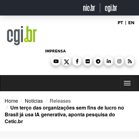
Ir
para
o
conteúdo
PT
|
EN
IMPRENSA
Toggl
naviga
Home
Notícias
Releases
Um terço das organizações sem fins de lucro no
Brasil já usa IA generativa, aponta pesquisa do
Cetic.br