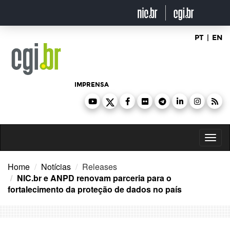
Ir
para
o
conteúdo
PT
|
EN
IMPRENSA
Toggl
naviga
Home
Notícias
Releases
NIC.br e ANPD renovam parceria para o
fortalecimento da proteção de dados no país