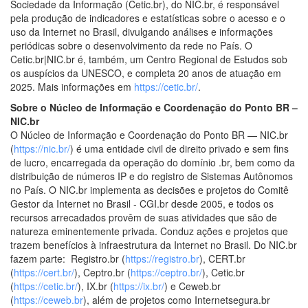
Sociedade da Informação (Cetic.br), do NIC.br, é responsável
pela produção de indicadores e estatísticas sobre o acesso e o
uso da Internet no Brasil, divulgando análises e informações
periódicas sobre o desenvolvimento da rede no País. O
Cetic.br|NIC.br é, também, um Centro Regional de Estudos sob
os auspícios da UNESCO, e completa 20 anos de atuação em
2025. Mais informações em
https://cetic.br/
.
Sobre o Núcleo de Informação e Coordenação do Ponto BR –
NIC.br
O Núcleo de Informação e Coordenação do Ponto BR — NIC.br
(
https://nic.br/
) é uma entidade civil de direito privado e sem fins
de lucro, encarregada da operação do domínio .br, bem como da
distribuição de números IP e do registro de Sistemas Autônomos
no País. O NIC.br implementa as decisões e projetos do Comitê
Gestor da Internet no Brasil - CGI.br desde 2005, e todos os
recursos arrecadados provêm de suas atividades que são de
natureza eminentemente privada. Conduz ações e projetos que
trazem benefícios à infraestrutura da Internet no Brasil. Do NIC.br
fazem parte: Registro.br (
https://registro.br
), CERT.br
(
https://cert.br/
), Ceptro.br (
https://ceptro.br/
), Cetic.br
(
https://cetic.br/
), IX.br (
https://ix.br/
) e Ceweb.br
(
https://ceweb.br
), além de projetos como Internetsegura.br