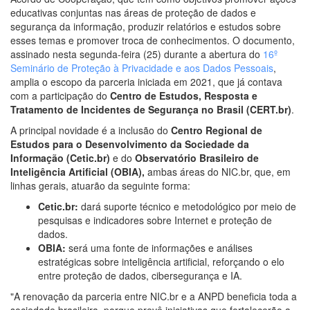
educativas conjuntas nas áreas de proteção de dados e
segurança da informação, produzir relatórios e estudos sobre
esses temas e promover troca de conhecimentos. O documento,
assinado nesta segunda-feira (25) durante a abertura do
16º
Seminário de Proteção à Privacidade e aos Dados Pessoais
,
amplia o escopo da parceria iniciada em 2021, que já contava
com a participação do
Centro de Estudos, Resposta e
Tratamento de Incidentes de Segurança no Brasil (CERT.br)
.
A principal novidade é a inclusão do
Centro Regional de
Estudos para o Desenvolvimento da Sociedade da
Informação (Cetic.br)
e do
Observatório Brasileiro de
Inteligência Artificial (OBIA),
ambas áreas do NIC.br, que, em
linhas gerais, atuarão da seguinte forma:
Cetic.br:
dará suporte técnico e metodológico por meio de
pesquisas e indicadores sobre Internet e proteção de
dados.
OBIA:
será uma fonte de informações e análises
estratégicas sobre inteligência artificial, reforçando o elo
entre proteção de dados, cibersegurança e IA.
"A renovação da parceria entre NIC.br e a ANPD beneficia toda a
sociedade brasileira, porque prevê iniciativas que fortalecerão a