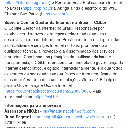
(
https://internetsegura.br
) e Portal de Boas Práticas para Internet
no Brasil (
https://bcp.nic.br/
). Abriga ainda o escritório do W3C
Chapter São Paulo (
https://w3c.br/).
Sobre o Comitê Gestor da Internet no Brasil – CGI.br
O Comitê Gestor da Internet no Brasil, responsável por
estabelecer diretrizes estratégicas relacionadas ao uso e
desenvolvimento da Internet no Brasil, coordena e integra todas
as iniciativas de serviços Internet no País, promovendo a
qualidade técnica, a inovação e a disseminação dos serviços
ofertados. Com base nos princípios do multissetorialismo e
transparência, o CGI.br representa um modelo de governança da
Internet democrático, elogiado internacionalmente, em que todos
os setores da sociedade são partícipes de forma equânime de
suas decisões. Uma de suas formulações são os 10 Princípios
para a Governança e Uso da Internet
(
https://cgi.br/resolucoes/documento/2009/003
). Mais
informações em
https://cgi.br/
.
Informações para a imprensa
Assessoria NIC.br -
nic@maquinacohnwolfe.com
Ruan Segretti
–
ruan.segretti@maquinacohnwolfe.com
– (11)
97309-7095
Fernanda Sátiro
–
fernanda.satiro@maquinacohnwolfe.com
–