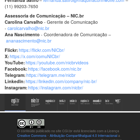
(11) 99203-7650
Assessoria de Comunicação – NIC.br
Carolina Carvalho
- Gerente de Comunicação
-
carolcarvalho@nic.br
Ana Nascimento
- Coordenadora de Comunicação –
ananascimento@nic.br
Flickr:
https://flickr.com/NICbr/
X:
https://x.com/comuNICbr/
YouTube:
https://youtube.com/nicbrvideos
Facebook:
https://facebook.com/nic.br
Telegram:
https://telegram.me/nicbr
LinkedIn:
https://linkedin.com/company/nic-br/
Instagram:
https://instagram.com/nicbr/
O conteúdo publicado no site CGI.br está
licenciado com a Licença
Creative Commons - Atribuição-CompartilhaIgual 4.0 Internacional
a