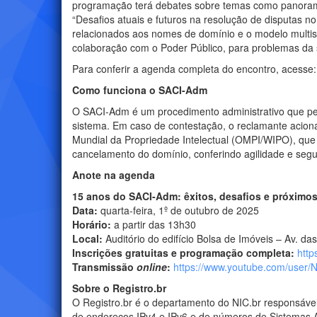
programação terá debates sobre temas como panorama i
“Desafios atuais e futuros na resolução de disputas no
relacionados aos nomes de domínio e o modelo multiss
colaboração com o Poder Público, para problemas da
Para conferir a agenda completa do encontro, acesse
Como funciona o SACI-Adm
O SACI-Adm é um procedimento administrativo que permi
sistema. Em caso de contestação, o reclamante aciona
Mundial da Propriedade Intelectual (OMPI/WIPO), que 
cancelamento do domínio, conferindo agilidade e seg
Anote na agenda
15 anos do SACI-Adm: êxitos, desafios e próximo
Data:
quarta-feira, 1º de outubro de 2025
Horário:
a partir das 13h30
Local:
Auditório do edifício Bolsa de Imóveis – Av. 
Inscrições gratuitas e programação completa:
http
Transmissão
online
:
https://www.youtube.com/user/
Sobre o Registro.br
O Registro.br é o departamento do NIC.br responsável
de endereços IPv4 e IPv6 e de números de Sistemas A