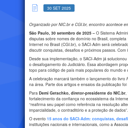
30 SET 2025
Organizado por NIC.br e CGI.br, encontro acontece em
São Paulo, 30 setembro de 2025 –
O Sistema Adminis
disputas sobre nomes de domínio no Brasil, completa
Internet no Brasil (CGI.br), o SACI-Adm será celebrad
discutir conquistas, desafios e próximos passos. Co
Desde sua implementação, o SACI-Adm já solucionou m
o desafogamento do Judiciário. Essa abordagem propor
topo para código de país mais populares do mundo e 
A celebração marcará também o lançamento do livro
na área. Parte dos artigos e ensaios da publicação fo
Para
Demi Getschko, diretor-presidente do NIC.br
,
fortalecimento da confiança no ecossistema da Internet
“reafirma seu papel como referência na resolução alte
imparcialidade, o contraditório e a proteção de dados”
O evento
15 anos do SACI-Adm: conquistas, desaf
instituições nacionais e internacionais, como a Assoc