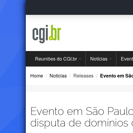
Ir
para
o
conteúdo
Menu
Reuniões do CGI.br
Notícias
Even
Principal
Home
Notícias
Releases
Evento em São 
Evento em São Paulo
disputa de domínios d