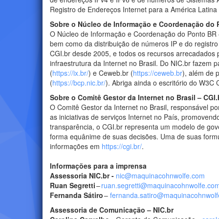
Registro de Endereços Internet para a América Latin
Sobre o Núcleo de Informação e Coordenação do 
O Núcleo de Informação e Coordenação do Ponto BR 
bem como da distribuição de números IP e do registro
CGI.br desde 2005, e todos os recursos arrecadados 
infraestrutura da Internet no Brasil. Do NIC.br fazem pa
(
https://ix.br/
) e Ceweb.br (
https://ceweb.br
), além de 
(
https://bcp.nic.br/
). Abriga ainda o escritório do W3C
Sobre o Comitê Gestor da Internet no Brasil – CGI.
O Comitê Gestor da Internet no Brasil, responsável por
as iniciativas de serviços Internet no País, promoven
transparência, o CGI.br representa um modelo de gove
forma equânime de suas decisões. Uma de suas formul
informações em
https://cgi.br/
.
Informações para a imprensa
Assessoria NIC.br -
nic@maquinacohnwolfe.com
Ruan Segretti
–
ruan.segretti@maquinacohnwolfe.co
Fernanda Sátiro
–
fernanda.satiro@maquinacohnwol
Assessoria de Comunicação – NIC.br