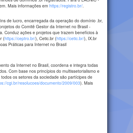
agem. Mais informações em
https://registro.br/
.
 fins de lucro, encarregada da operação do domínio .br,
ojetos do Comitê Gestor da Internet no Brasil -
a. Conduz ações e projetos que trazem benefícios à
r (
https://ceptro.br/
), Cetic.br (
https://cetic.br/
), IX.br
Boas Práticas para Internet no Brasil
ento da Internet no Brasil, coordena e integra todas
ados. Com base nos princípios do multissetorialismo e
 todos os setores da sociedade são partícipes de
ps://cgi.br/resolucoes/documento/2009/003
). Mais