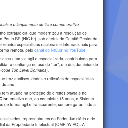
ionais e o lançamento de livro comemorativo
smo extrajudicial que modernizou a resolução de
 Ponto BR (NIC.br), sob diretriz do Comitê Gestor da
 reunirá especialistas nacionais e internacionais para
forma remota, pelo
canal do NIC.br no YouTube
.
ceu uma via ágil e especializada, contribuindo para
idar a confiança no uso do “.br”, um dos domínios de
y-code Top Level Domains
).
que traz análises, dados e reflexões de especialistas
o do ano.
m tem atuado na proteção de direitos
online
e no
C.br
, enfatiza que, ao completar 15 anos, o Sistema
os de forma ágil e transparente, sempre garantindo a
cializados, representantes do Poder Judiciário e de
dial da Propriedade Intelectual (OMPI/WIPO). A