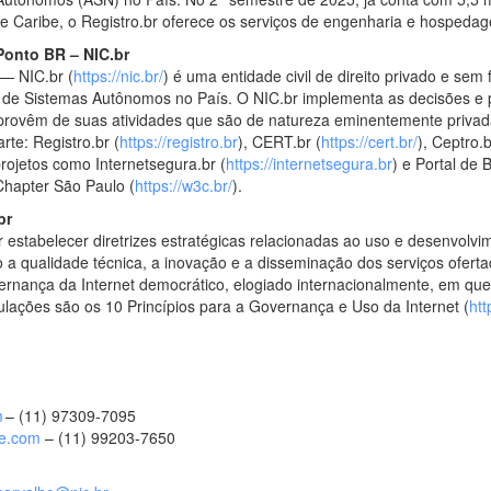
a e Caribe, o Registro.br oferece os serviços de engenharia e hosped
Ponto BR – NIC.br
— NIC.br (
https://nic.br/
) é uma entidade civil de direito privado e sem
 de Sistemas Autônomos no País. O NIC.br implementa as decisões e pr
provêm de suas atividades que são de natureza eminentemente privad
rte: Registro.br (
https://registro.br
), CERT.br (
https://cert.br/
), Ceptro.b
projetos como Internetsegura.br (
https://internetsegura.br
) e Portal de 
 Chapter São Paulo (
https://w3c.br/
).
br
 estabelecer diretrizes estratégicas relacionadas ao uso e desenvolvim
do a qualidade técnica, a inovação e a disseminação dos serviços ofert
rnança da Internet democrático, elogiado internacionalmente, em que
ações são os 10 Princípios para a Governança e Uso da Internet (
htt
m
– (11) 97309-7095
fe.com
– (11) 99203-7650