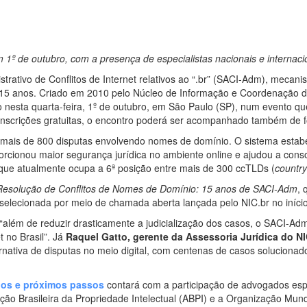
 1º de outubro, com a presença de especialistas nacionais e internac
trativo de Conflitos de Internet relativos ao “.br” (SACI-Adm), mecani
 15 anos. Criado em 2010 pelo Núcleo de Informação e Coordenação do
o nesta quarta-feira, 1º de outubro, em São Paulo (SP), num evento que
m inscrições gratuitas, o encontro poderá ser acompanhado também de 
ais de 800 disputas envolvendo nomes de domínio. O sistema estabele
cionou maior segurança jurídica no ambiente online e ajudou a consol
que atualmente ocupa a 6ª posição entre mais de 300 ccTLDs (
countr
Resolução de Conflitos de Nomes de Domínio: 15 anos de SACI-Adm
, 
i selecionada por meio de chamada aberta lançada pelo NIC.br no iníci
 “além de reduzir drasticamente a judicialização dos casos, o SACI-Ad
 no Brasil”. Já
Raquel Gatto, gerente da Assessoria Jurídica do NI
rnativa de disputas no meio digital, com centenas de casos solucionad
.
ios e próximos passos
contará com a participação de advogados espe
iação Brasileira da Propriedade Intelectual (ABPI) e a Organização Mun