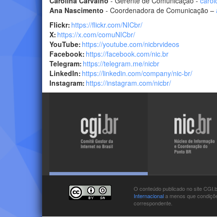
Carolina Carvalho
- Gerente de Comunicação -
carol
Ana Nascimento
- Coordenadora de Comunicação –
Flickr:
https://flickr.com/NICbr/
X:
https://x.com/comuNICbr/
YouTube:
https://youtube.com/nicbrvideos
Facebook:
https://facebook.com/nic.br
Telegram:
https://telegram.me/nicbr
LinkedIn:
https://linkedin.com/company/nic-br/
Instagram:
https://instagram.com/nicbr/
Visite
Visite
o
o
site
site
do
do
NIC.br
CGI.br
O conteúdo publicado no site CGI.
Internacional
a menos que condições
correspondente.