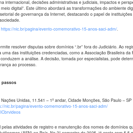
nternacional, decisões administrativas e judiciais, impactos e pers
 meio digital”. Este último abordará as transformações do ambiente digi
etorial de governança da Internet, destacando o papel de instituiçõe
 sociedade.
:
https://nic.br/pagina/evento-comemorativo-15-anos-saci-adm/
.
te resolver disputas sobre domínios “.br” fora do Judiciário. Ao regi
 uma das instituições credenciadas, como a Associação Brasileira da 
conduzem a análise. A decisão, tomada por especialistas, pode deter
urança ao processo.
s passos
das Nações Unidas, 11.541 – 1º andar, Cidade Monções, São Paulo – SP
s://nic.br/pagina/evento-comemorativo-15-anos-saci-adm/
NICbrvideos
 pelas atividades de registro e manutenção dos nomes de domínios que
utônomos (ASN) no País. No 2° semestre de 2025, já conta com 5,5 mi