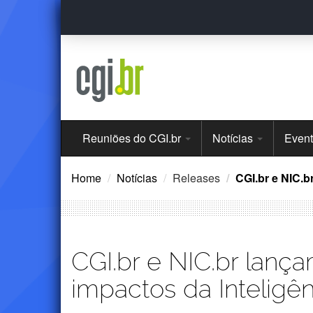
Ir
para
o
conteúdo
Menu
Reuniões do CGI.br
Notícias
Even
Principal
Home
Notícias
Releases
CGI.br e NIC.b
CGI.br e NIC.br lanç
impactos da Inteligên