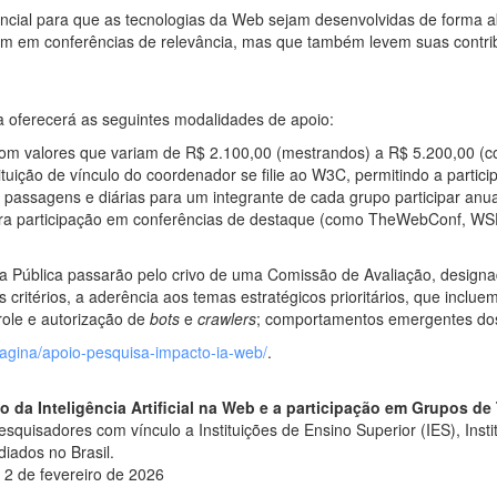
ncial para que as tecnologias da Web sejam desenvolvidas de forma a
em em conferências de relevância, mas que também levem suas contri
a oferecerá as seguintes modalidades de apoio:
om valores que variam de R$ 2.100,00 (mestrandos) a R$ 5.200,00 (c
ituição de vínculo do coordenador se filie ao W3C, permitindo a partici
, passagens e diárias para um integrante de cada grupo participar a
ra participação em conferências de destaque (como TheWebConf, WS
 Pública passarão pelo crivo de uma Comissão de Avaliação, designa
os critérios, a aderência aos temas estratégicos prioritários, que incl
role e autorização de
bots
e
crawlers
; comportamentos emergentes do
/pagina/apoio-pesquisa-impacto-ia-web/
.
 da Inteligência Artificial na Web e a participação em Grupos d
quisadores com vínculo a Instituições de Ensino Superior (IES), Insti
iados no Brasil.
2 de fevereiro de 2026