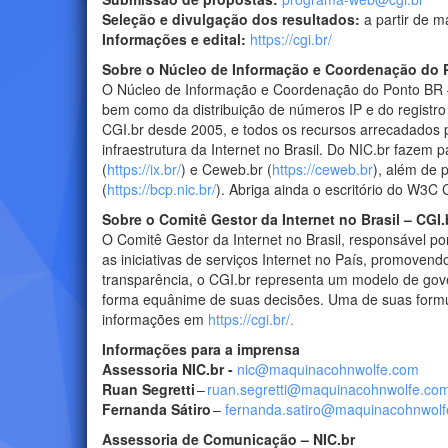
Seleção e divulgação dos resultados:
a partir de m
Informações e edital:
https://cgi.br/
Sobre o Núcleo de Informação e Coordenação do 
O Núcleo de Informação e Coordenação do Ponto BR 
bem como da distribuição de números IP e do registro
CGI.br desde 2005, e todos os recursos arrecadados 
infraestrutura da Internet no Brasil. Do NIC.br fazem p
(
https://ix.br/
) e Ceweb.br (
https://ceweb.br
), além de 
(
https://bcp.nic.br/
). Abriga ainda o escritório do W3C
Sobre o Comitê Gestor da Internet no Brasil – CGI.
O Comitê Gestor da Internet no Brasil, responsável por
as iniciativas de serviços Internet no País, promoven
transparência, o CGI.br representa um modelo de gove
forma equânime de suas decisões. Uma de suas formul
informações em
https://cgi.br/.
Informações para a imprensa
Assessoria NIC.br -
nic@maquinacohnwolfe.com
Ruan Segretti
–
ruan.segretti@maquinacohnwolfe.co
Fernanda Sátiro
–
fernanda.satiro@maquinacohnwol
Assessoria de Comunicação – NIC.br