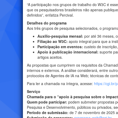
“A participação nos grupos de trabalho do W3C é esse
que os pesquisadores brasileiros não apenas publiqu
definidos”, enfatiza Percival.
Detalhes do programa
Aos três grupos de pesquisa selecionados, o program
Auxílio-pesquisa mensal:
por até 36 meses, c
Filiação ao W3C:
apoio integral para que a inst
Participação em eventos:
custeio de inscrição
Apoio à publicação internacional:
suporte pa
artigos aceitos.
As propostas que cumprirem os requisitos da Chamada
internos e externos. A análise considerará, entre outr
protocolos de Agentes de IA na Web; técnicas de cont
Para ler a chamada na íntegra, acesse:
https://cgi.br
Serviço
Chamada para o “apoio à pesquisa sobre o Impacto
Quem pode participar:
podem submeter propostas pes
Pesquisa e Desenvolvimento, públicos ou privados, sed
Período de submissão:
de 7 de novembro de 2025 a 
Submissão de propostas:
programa-web@cgi.br