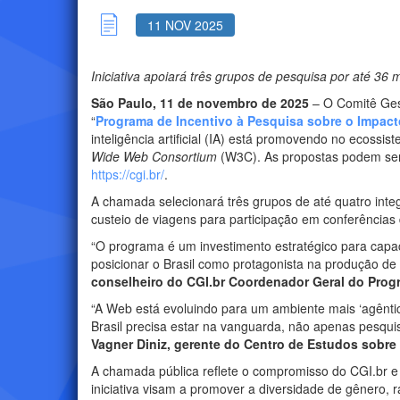
11 NOV 2025
Iniciativa apoiará três grupos de pesquisa por até 36
São Paulo, 11 de novembro de 2025
– O Comitê Gest
“
Programa de Incentivo à Pesquisa sobre o Impact
inteligência artificial (IA) está promovendo no ecos
Wide Web Consortium
(W3C). As propostas podem ser s
https://cgi.br/
.
A chamada selecionará três grupos de até quatro integ
custeio de viagens para participação em conferências
“O programa é um investimento estratégico para capaci
posicionar o Brasil como protagonista na produção de
conselheiro do CGI.br Coordenador Geral do Prog
“A Web está evoluindo para um ambiente mais ‘agênt
Brasil precisa estar na vanguarda, não apenas pesqu
Vagner Diniz, gerente do Centro de Estudos sobr
A chamada pública reflete o compromisso do CGI.br e 
iniciativa visam a promover a diversidade de gênero, r