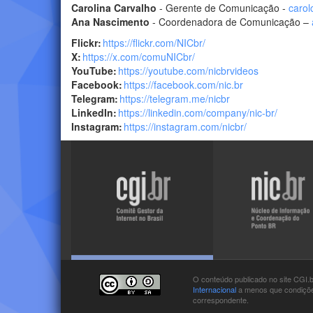
Carolina Carvalho
- Gerente de Comunicação -
carol
Ana Nascimento
- Coordenadora de Comunicação –
Flickr:
https://flickr.com/NICbr/
X:
https://x.com/comuNICbr/
YouTube:
https://youtube.com/nicbrvideos
Facebook:
https://facebook.com/nic.br
Telegram:
https://telegram.me/nicbr
LinkedIn:
https://linkedin.com/company/nic-br/
Instagram:
https://instagram.com/nicbr/
Visite
Visite
o
o
site
site
do
do
NIC.br
CGI.br
O conteúdo publicado no site CGI.
Internacional
a menos que condições
correspondente.