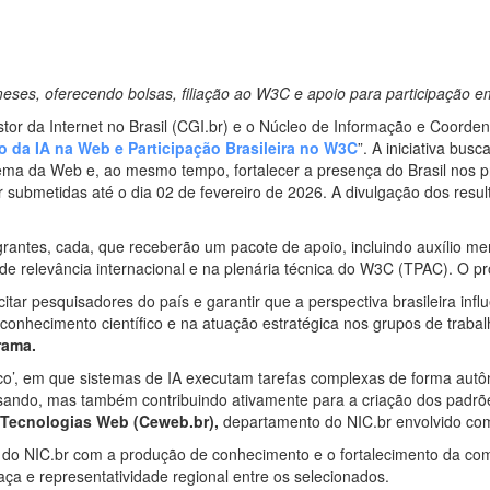
 meses, oferecendo bolsas, filiação ao W3C e apoio para participação e
or da Internet no Brasil (CGI.br) e o Núcleo de Informação e Coord
o da IA na Web e Participação Brasileira no W3C
”. A iniciativa bu
sistema da Web e, ao mesmo tempo, fortalecer a presença do Brasil no
ubmetidas até o dia 02 de fevereiro de 2026. A divulgação dos result
rantes, cada, que receberão um pacote de apoio, incluindo auxílio mens
 de relevância internacional e na plenária técnica do W3C (TPAC). O
tar pesquisadores do país e garantir que a perspectiva brasileira inf
 conhecimento científico e na atuação estratégica nos grupos de trab
rama.
ico’, em que sistemas de IA executam tarefas complexas de forma au
isando, mas também contribuindo ativamente para a criação dos padrõe
e Tecnologias Web (Ceweb.br),
departamento do NIC.br envolvido c
do NIC.br com a produção de conhecimento e o fortalecimento da comu
aça e representatividade regional entre os selecionados.