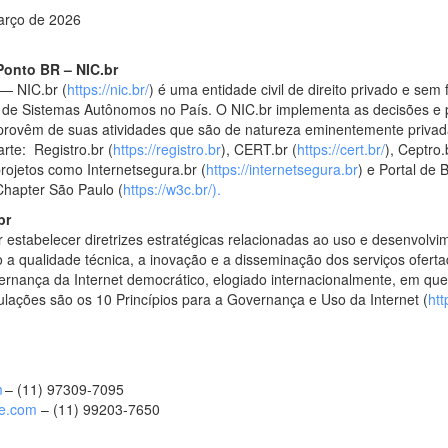
arço de 2026
Ponto BR – NIC.br
— NIC.br (
https://nic.br/
) é uma entidade civil de direito privado e sem
 de Sistemas Autônomos no País. O NIC.br implementa as decisões e pr
provêm de suas atividades que são de natureza eminentemente privad
arte: Registro.br (
https://registro.br
), CERT.br (
https://cert.br/
), Ceptro.
projetos como Internetsegura.br (
https://internetsegura.br
) e Portal de 
 Chapter São Paulo (
https://w3c.br/).
br
 estabelecer diretrizes estratégicas relacionadas ao uso e desenvolvim
do a qualidade técnica, a inovação e a disseminação dos serviços ofert
rnança da Internet democrático, elogiado internacionalmente, em que
ações são os 10 Princípios para a Governança e Uso da Internet (
htt
m
– (11) 97309-7095
fe.com
– (11) 99203-7650