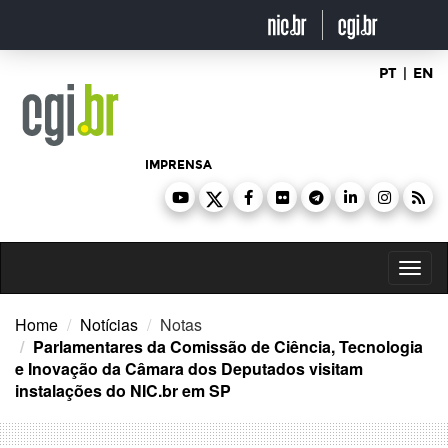
Ir
para
o
conteúdo
PT
|
EN
IMPRENSA
Toggl
naviga
Home
Notícias
Notas
Parlamentares da Comissão de Ciência, Tecnologia
e Inovação da Câmara dos Deputados visitam
instalações do NIC.br em SP