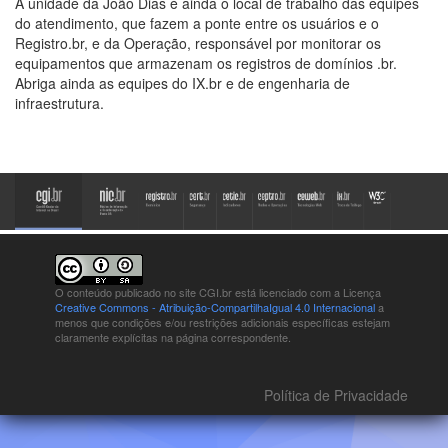
A unidade da João Dias é ainda o local de trabalho das equipes
do atendimento, que fazem a ponte entre os usuários e o
Registro.br, e da Operação, responsável por monitorar os
equipamentos que armazenam os registros de domínios .br.
Abriga ainda as equipes do IX.br e de engenharia de
infraestrutura.
O conteúdo publicado no site CGI.br está
licenciado com a Licença
Creative Commons - Atribuição-CompartilhaIgual 4.0 Internacional
a
menos que condições e/ou restrições adicionais específicas estejam
claramente explícitas na página correspondente.
Política de Privacidade