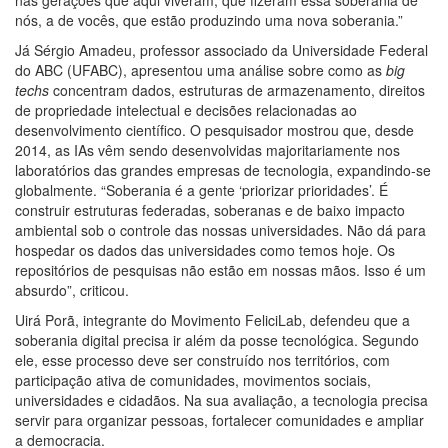
nas gerações que aqui viveram, que fizeram essa soberania de
nós, a de vocês, que estão produzindo uma nova soberania.”
Já Sérgio Amadeu, professor associado da Universidade Federal
do ABC (UFABC), apresentou uma análise sobre como as
big
techs
concentram dados, estruturas de armazenamento, direitos
de propriedade intelectual e decisões relacionadas ao
desenvolvimento científico. O pesquisador mostrou que, desde
2014, as IAs vêm sendo desenvolvidas majoritariamente nos
laboratórios das grandes empresas de tecnologia, expandindo-se
globalmente. “Soberania é a gente ‘priorizar prioridades’. É
construir estruturas federadas, soberanas e de baixo impacto
ambiental sob o controle das nossas universidades. Não dá para
hospedar os dados das universidades como temos hoje. Os
repositórios de pesquisas não estão em nossas mãos. Isso é um
absurdo”, criticou.
Uirá Porã, integrante do Movimento FeliciLab, defendeu que a
soberania digital precisa ir além da posse tecnológica. Segundo
ele, esse processo deve ser construído nos territórios, com
participação ativa de comunidades, movimentos sociais,
universidades e cidadãos. Na sua avaliação, a tecnologia precisa
servir para organizar pessoas, fortalecer comunidades e ampliar
a democracia.