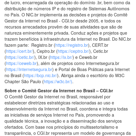
de lucro, encarregada da operação do domínio .br, bem como da
distribuição de números IP e do registro de Sistemas Autônomos
no País. O NIC.br implementa as decisões e projetos do Comitê
Gestor da Internet no Brasil - CGI.br desde 2005, e todos os
recursos arrecadados provêm de suas atividades que são de
natureza eminentemente privada. Conduz ações e projetos que
trazem benefícios à infraestrutura da Internet no Brasil. Do NIC.br
fazem parte: Registro.br (
https://registro.br
), CERT.br
(
https://cert.br/
), Ceptro.br (
https://ceptro.br/
), Cetic.br
(
https://cetic.br/
), IX.br (
https://ix.br/
) e Ceweb.br
(
https://ceweb.br
), além de projetos como Internetsegura.br
(
https://internetsegura.br
) e Portal de Boas Práticas para Internet
no Brasil (
https://bcp.nic.br/
). Abriga ainda o escritório do W3C
Chapter São Paulo (
https://w3c.br/)
.
Sobre o Comitê Gestor da Internet no Brasil – CGI.br
O Comitê Gestor da Internet no Brasil, responsável por
estabelecer diretrizes estratégicas relacionadas ao uso e
desenvolvimento da Internet no Brasil, coordena e integra todas
as iniciativas de serviços Internet no País, promovendo a
qualidade técnica, a inovação e a disseminação dos serviços
ofertados. Com base nos princípios do multissetorialismo e
transparência, o CGI.br representa um modelo de governança da