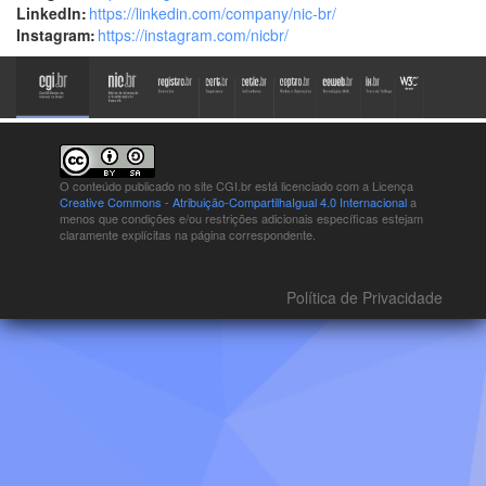
LinkedIn:
https://linkedin.com/company/nic-br/
Instagram:
https://instagram.com/nicbr/
O conteúdo publicado no site CGI.br está
licenciado com a Licença
Creative Commons - Atribuição-CompartilhaIgual 4.0 Internacional
a
menos que condições e/ou restrições adicionais específicas estejam
claramente explícitas na página correspondente.
Política de Privacidade