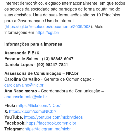
Internet democrático, elogiado internacionalmente, em que todos
os setores da sociedade são partícipes de forma equânime de
suas decisões. Uma de suas formulações são os 10 Princípios
para a Governança e Uso da Internet
(
https://cgi.br/resolucoes/documento/2009/003
). Mais
informações em
https://cgi.br/
.
Informações para a imprensa
Assessoria FIB16
Emanuelle Salles - (13) 98843-6047
Daniela Lopes - (92) 98247-7841
Assessoria de Comunicação – NIC.br
Carolina Carvalho
- Gerente de Comunicação -
carolcarvalho@nic.br
Ana Nascimento
- Coordenadora de Comunicação –
ananascimento@nic.br
Flickr:
https://flickr.com/NICbr/
X:
https://x.com/comuNICbr/
YouTube:
https://youtube.com/nicbrvideos
Facebook:
https://facebook.com/nic.br
Telegram:
https://telegram.me/nicbr