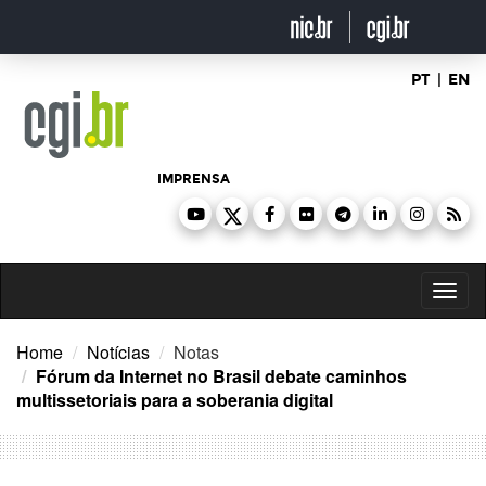
Ir
para
o
conteúdo
PT
|
EN
IMPRENSA
Toggl
naviga
Home
Notícias
Notas
Fórum da Internet no Brasil debate caminhos
multissetoriais para a soberania digital