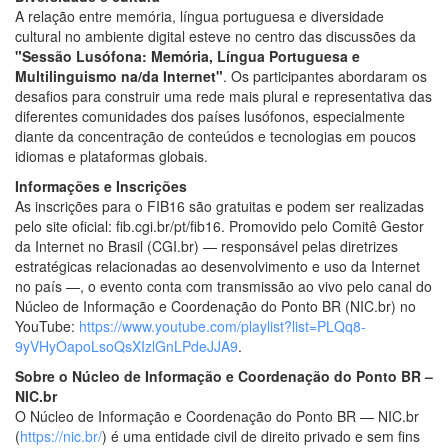
A relação entre memória, língua portuguesa e diversidade
cultural no ambiente digital esteve no centro das discussões da
"Sessão Lusófona: Memória, Língua Portuguesa e
Multilinguismo na/da Internet"
. Os participantes abordaram os
desafios para construir uma rede mais plural e representativa das
diferentes comunidades dos países lusófonos, especialmente
diante da concentração de conteúdos e tecnologias em poucos
idiomas e plataformas globais.
Informações e Inscrições
As inscrições para o FIB16 são gratuitas e podem ser realizadas
pelo site oficial: fib.cgi.br/pt/fib16. Promovido pelo Comitê Gestor
da Internet no Brasil (CGI.br) — responsável pelas diretrizes
estratégicas relacionadas ao desenvolvimento e uso da Internet
no país —, o evento conta com transmissão ao vivo pelo canal do
Núcleo de Informação e Coordenação do Ponto BR (NIC.br) no
YouTube:
https://www.youtube.com/playlist?list=PLQq8-
9yVHyOapoLsoQsXIzlGnLPdeJJA9
.
Sobre o Núcleo de Informação e Coordenação do Ponto BR –
NIC.br
O Núcleo de Informação e Coordenação do Ponto BR — NIC.br
(
https://nic.br/
) é uma entidade civil de direito privado e sem fins