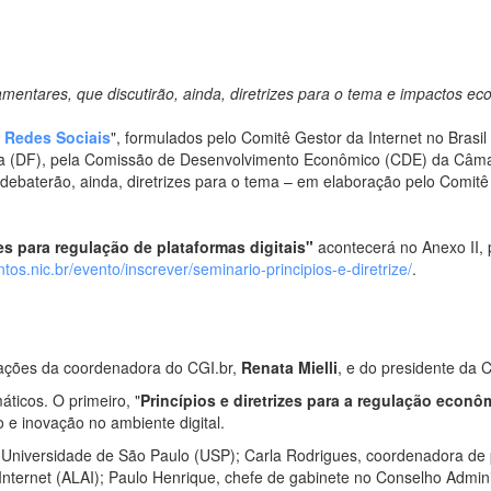
lamentares, que discutirão, ainda, diretrizes para o tema e impactos e
e Redes Sociais
", formulados pelo Comitê Gestor da Internet no Brasi
ília (DF), pela Comissão de Desenvolvimento Econômico (CDE) da Câma
 debaterão, ainda, diretrizes para o tema – em elaboração pelo Comit
zes para regulação de plataformas digitais"
acontecerá no Anexo II, p
tos.nic.br/evento/inscrever/seminario-principios-e-diretrize/
.
ipações da coordenadora do CGI.br,
Renata Mielli
, e do presidente da
áticos. O primeiro, "
Princípios e diretrizes para a regulação econô
 e inovação no ambiente digital.
 Universidade de São Paulo (USP); Carla Rodrigues, coordenadora de p
Internet (ALAI); Paulo Henrique, chefe de gabinete no Conselho Admin