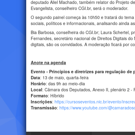
deputado Aliel Machado, também relator do Projeto de
Evangelista, conselheiro CGI.br, será o moderador.
O segundo painel começa às 10h50 e tratará do tema 
sociais, políticos e informacionais, analisando ainda 
Bia Barbosa, conselheira do CGI.br; Laura Schertel, pr
Fernandes, secretário nacional de Direitos Digitais do
digitais, são os convidados. A moderação ficará por c
Anote na agenda
Evento - Princípios e diretrizes para regulação de 
Data
: 13 de maio, quarta-feira
Horário
: das 9h ao meio-dia
Local
: Câmara dos Deputados, Anexo II, plenário 2 - P
Formato
: Híbrido
Inscrições
:
https://cursoseventos.nic.br/evento/inscrev
Transmissão
:
https://www.youtube.com/@camaradosd