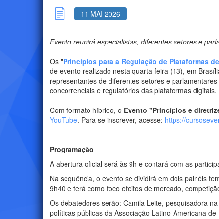
11 MAI 2026
Evento reunirá especialistas, diferentes setores e par
Os "
Princípios para a Regulação de Plataformas d
de evento realizado nesta quarta-feira (13), em Bras
representantes de diferentes setores e parlamentares
concorrenciais e regulatórios das plataformas digitais.
Com formato híbrido, o
Evento "Princípios e diretri
YouTube
. Para se inscrever, acesse:
https://cursoseven
Programação
A abertura oficial será às 9h e contará com as partic
Na sequência, o evento se dividirá em dois painéis tem
9h40 e terá como foco efeitos de mercado, competição
Os debatedores serão: Camila Leite, pesquisadora na
políticas públicas da Associação Latino-Americana de 