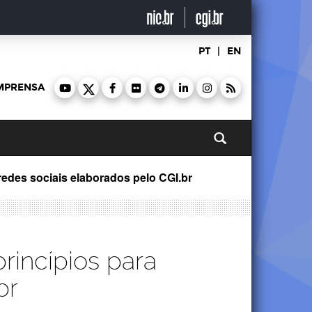
PT
|
EN
MPRENSA
Pesquisar
redes sociais elaborados pelo CGI.br
rincípios para
br