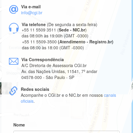
Via e-mail
info@cgi.br
Via telefone
(De segunda a sexta-feira)
+55 11 5509 3511 (
Sede - NIC.br
)
das 08:00h às 19:00h (GMT -0300)
+55 11 5509-3500
(Atendimento - Registro.br)
das 08:00 às 18:00 (GMT -0300)
Via Correspondência
A/C Diretoria de Assessoria CGI.br
Av. das Nações Unidas, 11541, 7º andar
04578-000 - São Paulo - SP
Redes sociais
Acompanhe o CGI.br e o NIC.br em nossos
canais
oficiais
.
Informe
Nome
seu