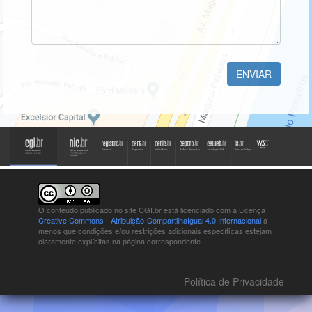
mensagem
ENVIAR
O conteúdo publicado no site CGI.br está
licenciado com a Licença
Creative Commons - Atribuição-CompartilhaIgual 4.0 Internacional
a
menos que condições e/ou restrições adicionais específicas estejam
claramente explícitas na página correspondente.
Política de Privacidade