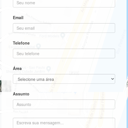
nome
no
campo
Informe
Email
seu
e-
mail
no
Informe
Telefone
campo
seu
telefone
no
campo
Área
Assunto
Assunto
Escreva
sua