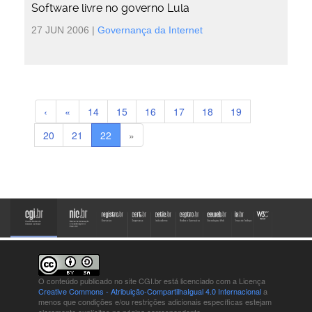
Software livre no governo Lula
27 JUN 2006
|
Governança da Internet
‹
«
14
15
16
17
18
19
20
21
22
»
O conteúdo publicado no site CGI.br está
licenciado com a Licença
Creative Commons - Atribuição-CompartilhaIgual 4.0 Internacional
a
menos que condições e/ou restrições adicionais específicas estejam