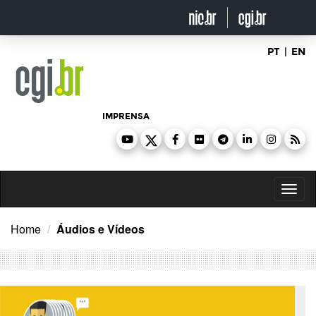
Ir
para
o
conteúdo
PT
|
EN
IMPRENSA
Toggl
naviga
Home
Áudios e Vídeos