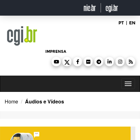
Ir
para
o
conteúdo
PT
|
EN
IMPRENSA
Toggl
naviga
Home
Áudios e Vídeos