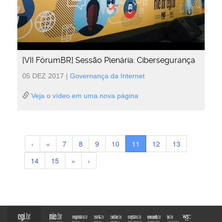
[VII FórumBR] Sessão Plenária: Cibersegurança
05 DEZ 2017
|
Governança da Internet
Veja o vídeo em uma nova página
‹
«
7
8
9
10
11
12
13
14
15
»
›