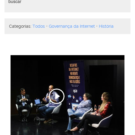
buscar
vídeos
Categorias:
Todos
Governança da Internet
História