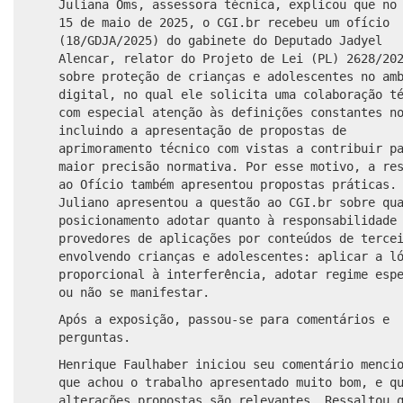
Juliana Oms, assessora técnica, explicou que no
15 de maio de 2025, o CGI.br recebeu um ofício
(18/GDJA/2025) do gabinete do Deputado Jadyel
Alencar, relator do Projeto de Lei (PL) 2628/20
sobre proteção de crianças e adolescentes no am
digital, no qual ele solicita uma colaboração t
com especial atenção às definições constantes n
incluindo a apresentação de propostas de
aprimoramento técnico com vistas a contribuir p
maior precisão normativa. Por esse motivo, a re
ao Ofício também apresentou propostas práticas.
Juliano apresentou a questão ao CGI.br sobre qu
posicionamento adotar quanto à responsabilidade
provedores de aplicações por conteúdos de terce
envolvendo crianças e adolescentes: aplicar a l
proporcional à interferência, adotar regime esp
ou não se manifestar.
Após a exposição, passou-se para comentários e
perguntas.
Henrique Faulhaber iniciou seu comentário menci
que achou o trabalho apresentado muito bom, e q
alterações propostas são relevantes. Ressaltou 