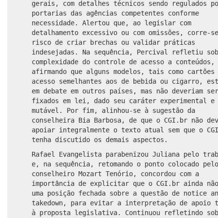
gerais, com detalhes técnicos sendo regulados p
portarias das agências competentes conforme
necessidade. Alertou que, ao legislar com
detalhamento excessivo ou com omissões, corre-s
risco de criar brechas ou validar práticas
indesejadas. Na sequência, Percival refletiu so
complexidade do controle de acesso a conteúdos,
afirmando que alguns modelos, tais como cartões
acesso semelhantes aos de bebida ou cigarro, es
em debate em outros países, mas não deveriam se
fixados em lei, dado seu caráter experimental e
mutável. Por fim, alinhou-se à sugestão da
conselheira Bia Barbosa, de que o CGI.br não de
apoiar integralmente o texto atual sem que o CG
tenha discutido os demais aspectos.
Rafael Evangelista parabenizou Juliana pelo tra
e, na sequência, retomando o ponto colocado pel
conselheiro Mozart Tenório, concordou com a
importância de explicitar que o CGI.br ainda nã
uma posição fechada sobre a questão de notice a
takedown, para evitar a interpretação de apoio 
à proposta legislativa. Continuou refletindo so