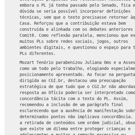
embora o PL já tenha passado pelo Senado, fica 
dúvida se seria possível incorporar definições
técnicas, sem que o texto precisasse retornar à
Casa. Reforçou que a contribuição estava bem
construída e alinhada com os debates anteriores
Comitê. Como reflexão paralela, mencionou que e
muitos PLs sobre redes sociais, jogos, outros
ambientes digitais, e questionou o espaço para 
PLs diferentes.
Mozart Tenório parabenizou Juliana Oms e a Asse
como um todo pelo trabalho, elogiando especialm
posicionamento apresentado. Ao focar na pergunt
dirigida ao CGI.br, destacou uma preocupação
estratégica de que tudo que o CGI.br não aborda
resposta ao Ofício poderia ser interpretado com
concordância tácita com o texto do PL. Assim,
recomendou a inclusão de um parágrafo final
esclarecendo que a ausência de manifestação sob
determinados pontos não implicava concordância.
a retirada de conteúdos sem ordem judicial, obs
que existe um dilema entre proteger crianças e
adolescentes e evitar a remoção excessiva ou