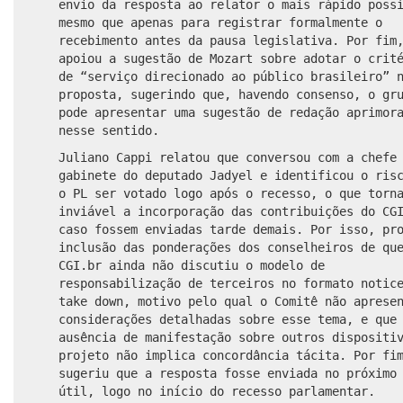
envio da resposta ao relator o mais rápido poss
mesmo que apenas para registrar formalmente o
recebimento antes da pausa legislativa. Por fim
apoiou a sugestão de Mozart sobre adotar o crit
de “serviço direcionado ao público brasileiro” 
proposta, sugerindo que, havendo consenso, o gr
pode apresentar uma sugestão de redação aprimor
nesse sentido.
Juliano Cappi relatou que conversou com a chefe
gabinete do deputado Jadyel e identificou o ris
o PL ser votado logo após o recesso, o que torn
inviável a incorporação das contribuições do CG
caso fossem enviadas tarde demais. Por isso, pr
inclusão das ponderações dos conselheiros de qu
CGI.br ainda não discutiu o modelo de
responsabilização de terceiros no formato notic
take down, motivo pelo qual o Comitê não aprese
considerações detalhadas sobre esse tema, e que
ausência de manifestação sobre outros dispositi
projeto não implica concordância tácita. Por fi
sugeriu que a resposta fosse enviada no próximo
útil, logo no início do recesso parlamentar.