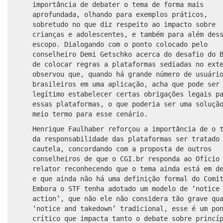
importância de debater o tema de forma mais
aprofundada, olhando para exemplos práticos,
sobretudo no que diz respeito ao impacto sobre
crianças e adolescentes, e também para além des
escopo. Dialogando com o ponto colocado pelo
conselheiro Demi Getschko acerca do desafio do 
de colocar regras a plataformas sediadas no ext
observou que, quando há grande número de usuári
brasileiros em uma aplicação, acha que pode ser
legítimo estabelecer certas obrigações legais p
essas plataformas, o que poderia ser uma soluçã
meio termo para esse cenário.
Henrique Faulhaber reforçou a importância de o 
da responsabilidade das plataformas ser tratado
cautela, concordando com a proposta de outros
conselheiros de que o CGI.br responda ao Ofício
relator reconhecendo que o tema ainda está em d
e que ainda não há uma definição formal do Comi
Embora o STF tenha adotado um modelo de ‘notice
action’, que não ele não considera tão grave qu
‘notice and takedown’ tradicional, esse é um po
crítico que impacta tanto o debate sobre princí