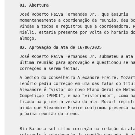
01. Abertura
José Roberto Paiva Fernandes Jr., que assumiu
momentaneamente a coordenação da reunião, deu b
vindas a todos e registrou que a coordenadora, 
Mielli, estaria presente por volta do horário d
almoço.
02. Aprovação da Ata de 16/06/2025
José Roberto Paiva Fernandes Jr. submeteu a ata
última reunião para aprovação e questionou se h
correções a serem feitas.
A pedido do conselheiro Alexandre Freire, Mozar
Tenório pediu correção em uma das falas do titu
Alexandre é “vistor do novo Plano Geral de Meta
Competição (PGMC)”, e não “vistoriador”, como h
ficado na primeira versão da ata. Mozart regist
ainda que Alexandre Freire confirmou presença n
próxima reunião do pleno.
Bia Barbosa solicitou correção na redação da at
referente à coordenação da reunião passada. A a