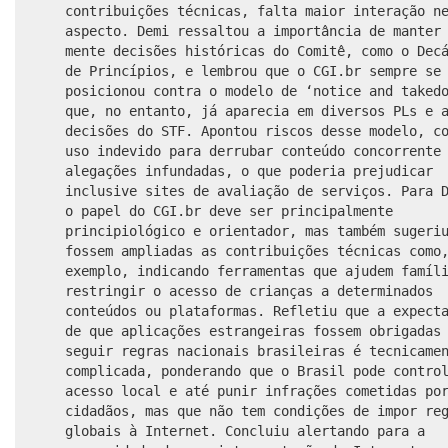
contribuições técnicas, falta maior interação n
aspecto. Demi ressaltou a importância de manter
mente decisões históricas do Comitê, como o Dec
de Princípios, e lembrou que o CGI.br sempre se
posicionou contra o modelo de ‘notice and taked
que, no entanto, já aparecia em diversos PLs e 
decisões do STF. Apontou riscos desse modelo, c
uso indevido para derrubar conteúdo concorrente
alegações infundadas, o que poderia prejudicar
inclusive sites de avaliação de serviços. Para 
o papel do CGI.br deve ser principalmente
principiológico e orientador, mas também sugeri
fossem ampliadas as contribuições técnicas como
exemplo, indicando ferramentas que ajudem famíl
restringir o acesso de crianças a determinados
conteúdos ou plataformas. Refletiu que a expect
de que aplicações estrangeiras fossem obrigadas
seguir regras nacionais brasileiras é tecnicame
complicada, ponderando que o Brasil pode contro
acesso local e até punir infrações cometidas po
cidadãos, mas que não tem condições de impor re
globais à Internet. Concluiu alertando para a