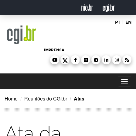
Ir
para
o
conteúdo
PT
|
EN
IMPRENSA
Toggl
naviga
Home
Reuniões do CGI.br
Atas
Ata da