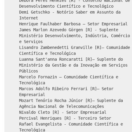
Débora Peres Menezes [R] - Conselho Nacional de
Desenvolvimento Científico e Tecnológico
Demi Getschko - Notório Saber em Assunto da
Internet
Henrique Faulhaber Barbosa – Setor Empresarial
James Marlon Azevedo Görgen [R] - Suplente
Ministério Desenvolvimento, Indústria, Comércio
e Serviços
Lisandro Zambenedetti Granville [R]– Comunidade
Científica e Tecnológica
Luanna Sant'anna Roncaratti [R]– Suplente do
Ministério da Gestão e da Inovação em Serviços
Públicos
Marcelo Fornazin – Comunidade Científica e
Tecnológica
Marcos Adolfo Ribeiro Ferrari [R]– Setor
Empresarial
Mozart Tenório Rocha Júnior [R]– Suplente da
Agência Nacional de Telecomunicações
Nivaldo Cleto [R] - Setor Empresarial
Percival Henriques [R] - Terceiro Setor
Rafael Evangelista - Comunidade Científica e
Tecnológica