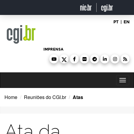
Ir
para
o
conteúdo
PT
|
EN
IMPRENSA
Toggl
naviga
Home
Reuniões do CGI.br
Atas
Ata da