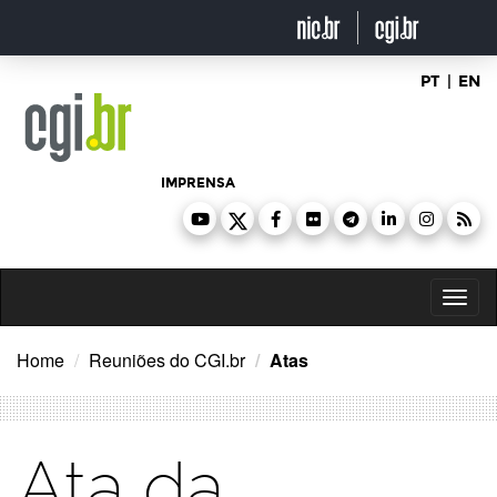
Ir
para
o
conteúdo
PT
|
EN
IMPRENSA
Toggl
naviga
Home
Reuniões do CGI.br
Atas
Ata da