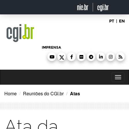
Ir
para
o
conteúdo
PT
|
EN
IMPRENSA
Toggl
naviga
Home
Reuniões do CGI.br
Atas
Ata da