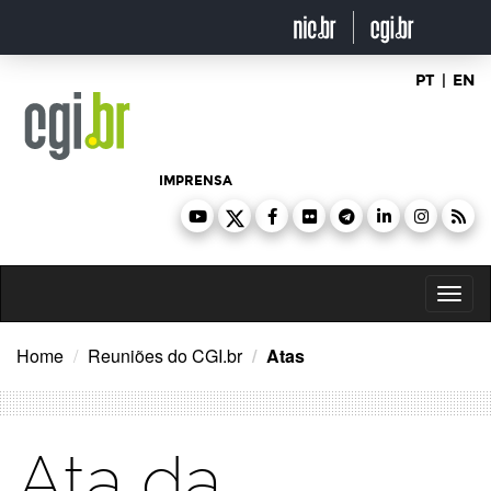
Ir
para
o
conteúdo
PT
|
EN
IMPRENSA
Toggl
naviga
Home
Reuniões do CGI.br
Atas
Ata da