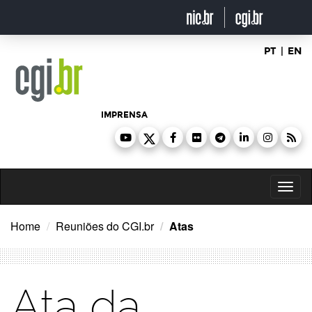
Ir
para
o
conteúdo
PT
|
EN
IMPRENSA
Toggl
naviga
Home
Reuniões do CGI.br
Atas
Ata da