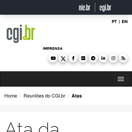
Ir
para
o
conteúdo
PT
|
EN
IMPRENSA
Toggl
naviga
Home
Reuniões do CGI.br
Atas
Ata da