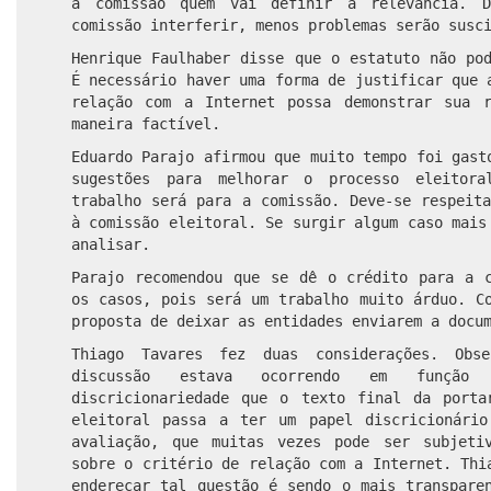
a comissão quem vai definir a relevância. 
comissão interferir, menos problemas serão susc
Henrique Faulhaber disse que o estatuto não po
É necessário haver uma forma de justificar que 
relação com a Internet possa demonstrar sua 
maneira factível.
Eduardo Parajo afirmou que muito tempo foi gast
sugestões para melhorar o processo eleitor
trabalho será para a comissão. Deve-se respeit
à comissão eleitoral. Se surgir algum caso mais
analisar.
Parajo recomendou que se dê o crédito para a c
os casos, pois será um trabalho muito árduo. C
proposta de deixar as entidades enviarem a docu
Thiago Tavares fez duas considerações. Obs
discussão estava ocorrendo em funçã
discricionariedade que o texto final da porta
eleitoral passa a ter um papel discricionári
avaliação, que muitas vezes pode ser subjeti
sobre o critério de relação com a Internet. Thi
endereçar tal questão é sendo o mais transpare