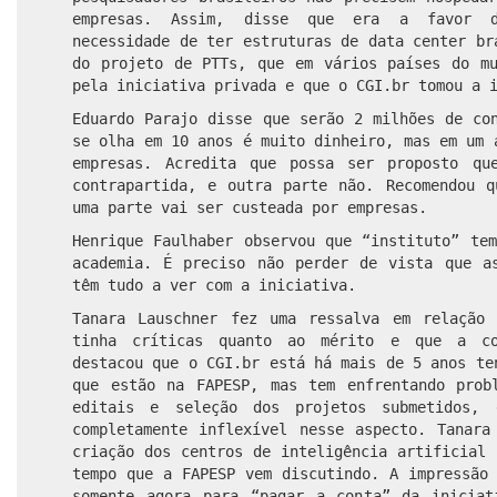
empresas. Assim, disse que era a favor d
necessidade de ter estruturas de data center br
do projeto de PTTs, que em vários países do mu
pela iniciativa privada e que o CGI.br tomou a 
Eduardo Parajo disse que serão 2 milhões de co
se olha em 10 anos é muito dinheiro, mas em um 
empresas. Acredita que possa ser proposto qu
contrapartida, e outra parte não. Recomendou q
uma parte vai ser custeada por empresas.
Henrique Faulhaber observou que “instituto” te
academia. É preciso não perder de vista que a
têm tudo a ver com a iniciativa.
Tanara Lauschner fez uma ressalva em relação
tinha críticas quanto ao mérito e que a co
destacou que o CGI.br está há mais de 5 anos te
que estão na FAPESP, mas tem enfrentando prob
editais e seleção dos projetos submetidos,
completamente inflexível nesse aspecto. Tanara
criação dos centros de inteligência artificial
tempo que a FAPESP vem discutindo. A impressão
somente agora para “pagar a conta” da iniciat