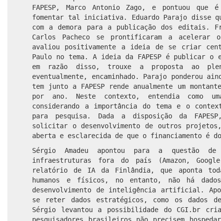
FAPESP, Marco Antonio Zago, e pontuou que é
fomentar tal iniciativa. Eduardo Parajo disse q
com a demora para a publicação dos editais. F
Carlos Pacheco se prontificaram a acelerar o
avaliou positivamente a ideia de se criar cen
Paulo no tema.
A ideia da FAPESP é publicar o 
em razão disso, trouxe a proposta ao ple
eventualmente, encaminhado. Parajo ponderou ain
tem junto a FAPESP rende anualmente um montant
por ano. Neste contexto, entendia como uma
considerando a importância do tema e o contex
para pesquisa. Dada a disposição da FAPESP
solicitar o desenvolvimento de outros projetos
aberta e esclarecida de que o financiamento é d
Sérgio Amadeu apontou para a questão de
infraestruturas fora do país (Amazon, Googl
relatório de IA da Finlândia, que aponta tod
humanos e físicos, no entanto, não há dado
desenvolvimento de inteligência artificial. Ap
se reter dados estratégicos, como os dados d
Sérgio levantou a possibilidade do CGI.br cri
pesquisadores brasileiros não precisem hospeda