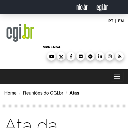
Ir
para
o
conteúdo
PT
|
EN
IMPRENSA
Toggl
naviga
Home
Reuniões do CGI.br
Atas
Ata da