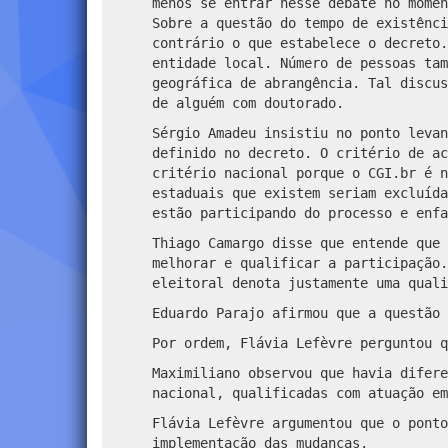
menos se entrar nesse debate no momen
Sobre a questão do tempo de existênci
contrário o que estabelece o decreto.
entidade local. Número de pessoas tam
geográfica de abrangência. Tal discus
de alguém com doutorado.
Sérgio Amadeu insistiu no ponto levan
definido no decreto. O critério de ac
critério nacional porque o CGI.br é n
estaduais que existem seriam excluída
estão participando do processo e enf
Thiago Camargo disse que entende que 
melhorar e qualificar a participação.
eleitoral denota justamente uma quali
Eduardo Parajo afirmou que a questão
Por ordem, Flávia Lefèvre perguntou q
Maximiliano observou que havia difere
nacional, qualificadas com atuação em
Flávia Lefèvre argumentou que o ponto
implementação das mudanças.