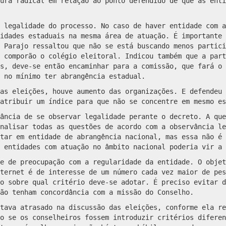
ura radical em relação ao ponto defendido de que as enti
 legalidade do processo. No caso de haver entidade com a
idades estaduais na mesma área de atuação. É importante 
 Parajo ressaltou que não se está buscando menos partici
 comporão o colégio eleitoral. Indicou também que a part
s, deve-se então encaminhar para a comissão, que fará o 
 no mínimo ter abrangência estadual.
as eleições, houve aumento das organizações. E defendeu 
atribuir um índice para que não se concentre em mesmo es
ância de se observar legalidade perante o decreto. A que
nalisar todas as questões de acordo com a observância le
tar em entidade de abrangência nacional, mas essa não é 
s entidades com atuação no âmbito nacional poderia vir a
e de preocupação com a regularidade da entidade. O objet
ternet é de interesse de um número cada vez maior de pes
o sobre qual critério deve-se adotar. É preciso evitar d
ão tenham concordância com a missão do Conselho.
tava atrasado na discussão das eleições, conforme ela re
o se os conselheiros fossem introduzir critérios diferen