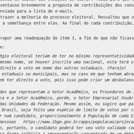
sentasse brevemente a proposta de contribuições dos cons
nviada para a lista de e-mails.
trazer a melhoria do processo eleitoral. Ressaltou que o
 a semelhança entre elas. Ao final de cada contribuição,
ropor uma readequação do item 3, a fim de que não ficass
de:
égio eleitoral teriam de ter no mínimo representatividad
mesmo nome, se houver inscrita uma nacional, esta terá o
direito a voto em nome das outras estaduais. (Parajo)
 estaduais ou municipais, mas no caso em que tenham abra
em ter direito a voto, pois isso pode criar um desbalanc
des que representam o Setor Acadêmico, os Provedores de 
a e o Setor Acadêmico, porém, o Setor Empresarial Usuár
das Unidades da Federação. Mesmo assim, eu sugiro que pa
 Brasil, seja feito uma espécie de limite de votos por c
r num candidato, proporcionalmente à População de cada E
 pessoas https://www.ibge.gov.br/apps/populacao/projeca
o, portanto, o candidato poderá ter seu voto validado co
sa forma inibiria a representação concentrada de um dete