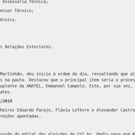
 Assessoria Técnica;
essor Técnico;
écnico.
s Relações Exteriores.
Martinhão, deu início à ordem do dia, ressaltando que al
s na pauta. Destacou que o principal item seria o proces
uplente da ANATEL, Emmanoel Campelo. Este, por sua vez, 
ates.
/2019
heiros Eduardo Parajo, Flávia Lefèvre e Alexander Castro
reções apontadas.
ussão do edital das eleições do CGI.br. Pediu para que K