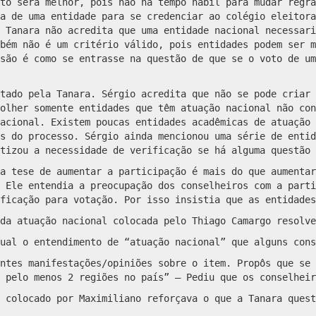
to será melhor, pois não há tempo hábil para mudar regra
a de uma entidade para se credenciar ao colégio eleitora
 Tanara não acredita que uma entidade nacional necessari
bém não é um critério válido, pois entidades podem ser m
são é como se entrasse na questão de que se o voto de um
tado pela Tanara. Sérgio acredita que não se pode criar 
olher somente entidades que têm atuação nacional não con
acional. Existem poucas entidades acadêmicas de atuação 
s do processo. Sérgio ainda mencionou uma série de entid
atizou a necessidade de verificação se há alguma questão
a tese de aumentar a participação é mais do que aumentar
 Ele entendia a preocupação dos conselheiros com a parti
ficação para votação. Por isso insistia que as entidades
 da atuação nacional colocada pelo Thiago Camargo resolv
ual o entendimento de “atuação nacional” que alguns cons
ntes manifestações/opiniões sobre o item. Propôs que se 
 pelo menos 2 regiões no país” — Pediu que os conselheir
 colocado por Maximiliano reforçava o que a Tanara quest