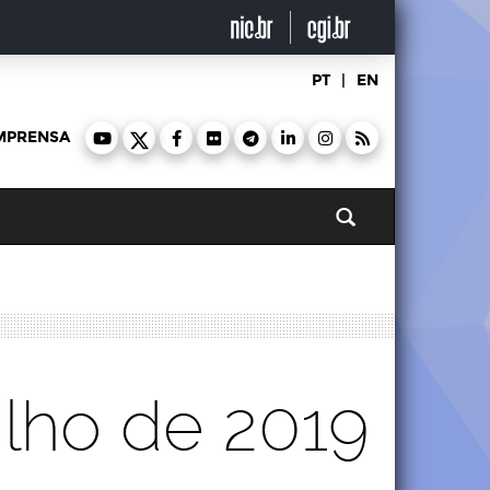
PT
|
EN
MPRENSA
Pesquisar
ulho de 2019