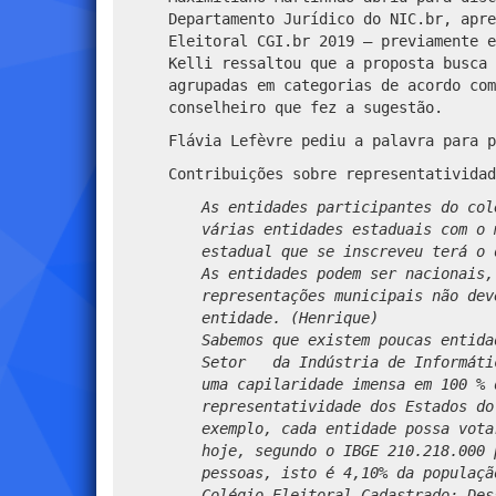
Departamento Jurídico do NIC.br, apre
Eleitoral CGI.br 2019 – previamente e
Kelli ressaltou que a proposta busca 
agrupadas em categorias de acordo com
conselheiro que fez a sugestão.
Flávia Lefèvre pediu a palavra para p
Contribuições sobre representativida
As entidades participantes do col
várias entidades estaduais com o 
estadual que se inscreveu terá o 
As entidades podem ser nacionais,
representações municipais não dev
entidade. (Henrique)
Sabemos que existem poucas entida
Setor da Indústria de Informátic
uma capilaridade imensa em 100 % 
representatividade dos Estados do
exemplo, cada entidade possa vota
hoje, segundo o IBGE 210.218.000
pessoas, isto é 4,10% da populaçã
Colégio Eleitoral Cadastrado; Des