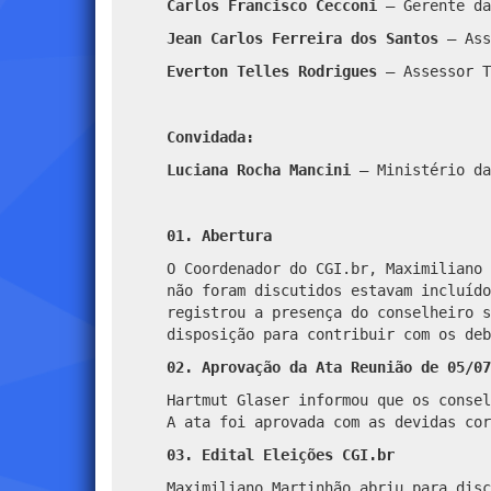
Carlos Francisco Cecconi
– Gerente da
Jean Carlos Ferreira dos Santos
– Ass
Everton Telles Rodrigues
– Assessor T
Convidada:
Luciana Rocha Mancini
– Ministério da
01. Abertura
O Coordenador do CGI.br, Maximiliano 
não foram discutidos estavam incluído
registrou a presença do conselheiro s
disposição para contribuir com os deb
02. Aprovação da Ata Reunião de 05/07
Hartmut Glaser informou que os consel
A ata foi aprovada com as devidas cor
03. Edital Eleições CGI.br
Maximiliano Martinhão abriu para disc