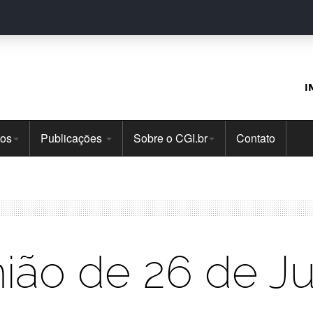
I
tos
Publicações
Sobre o CGI.br
Contato
ião de 26 de J