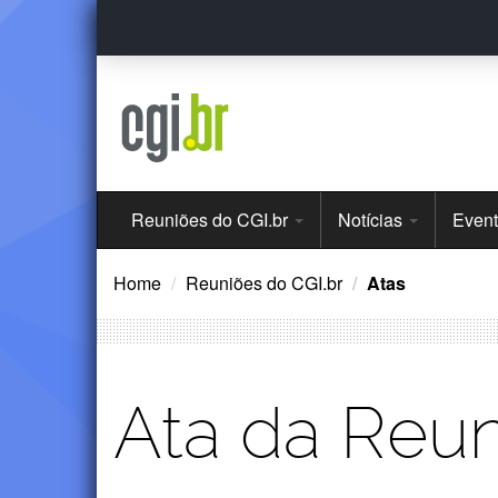
Ir
para
o
conteúdo
Menu
Reuniões do CGI.br
Notícias
Even
Principal
Home
Reuniões do CGI.br
Atas
Ata da Reun