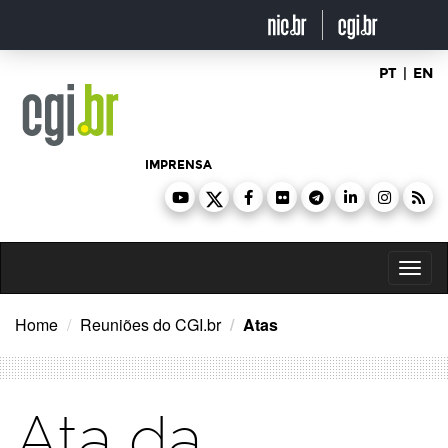
Ir
para
o
conteúdo
PT
|
EN
IMPRENSA
Toggl
naviga
Home
Reuniões do CGI.br
Atas
Ata da