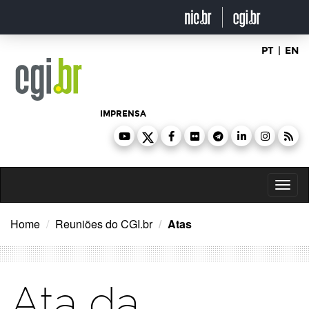
Ir
para
o
conteúdo
PT
|
EN
IMPRENSA
Toggl
naviga
Home
Reuniões do CGI.br
Atas
Ata da