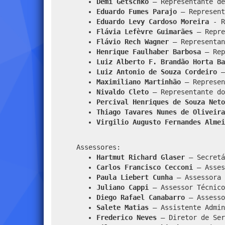
Demi Getschko
– Representante de
Eduardo Fumes Parajo
– Represent
Eduardo Levy Cardoso Moreira
- R
Flávia Lefèvre Guimarães
– Repre
Flávio Rech Wagner
– Representan
Henrique Faulhaber Barbosa
– Rep
Luiz Alberto F. Brandão Horta Ba
Luiz Antonio de Souza Cordeiro
–
Maximiliano Martinhão
– Represen
Nivaldo Cleto
– Representante do
Percival Henriques de Souza Neto
Thiago Tavares Nunes de Oliveira
Virgilio Augusto Fernandes Almei
Assessores:
Hartmut Richard Glaser
– Secretá
Carlos Francisco Cecconi
– Asses
Paula Liebert Cunha
– Assessora 
Juliano Cappi
– Assessor Técnico
Diego Rafael Canabarro
– Assesso
Salete Matias
– Assistente Admin
Frederico Neves
– Diretor de Ser