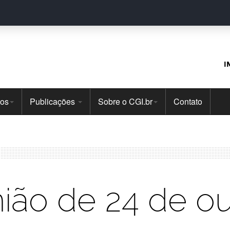
I
tos
Publicações
Sobre o CGI.br
Contato
ião de 24 de o