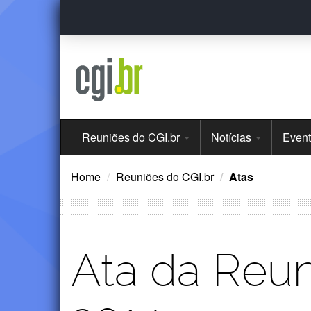
Ir
para
o
conteúdo
Menu
Reuniões do CGI.br
Notícias
Even
Principal
Home
Reuniões do CGI.br
Atas
Ata da Reun