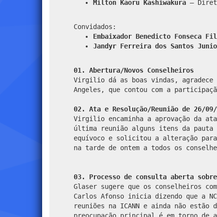
Milton Kaoru Kashiwakura
– Diret
Convidados:
Embaixador Benedicto Fonseca Fil
Jandyr Ferreira dos Santos Junio
01. Abertura/Novos Conselheiros
Virgilio dá as boas vindas, agradece 
Angeles, que contou com a participaçã
02. Ata e Resolução/Reunião de 26/09/
Virgilio encaminha a aprovação da ata
última reunião alguns itens da pauta 
equívoco e solicitou a alteração para
na tarde de ontem a todos os conselh
03. Processo de consulta aberta sobre
Glaser sugere que os conselheiros comentem sobre a repercussão dos temas abordados na ICANN em suas respectivas constituintes. Carlos Afonso inicia dizendo que a NCUC possui preocupações similares as que foram colocadas pelo Embaixador Benedicto durante as reuniões na ICANN e ainda não estão discutindo de forma sistemática como se dará a parte operacional da transição, pois a preocupação principal é em torno de accountability/transparência. Flávio comenta a respeito da reunião sobre direitos humanos que aconteceu em Los Angeles, com forte envolvimento da NCUC, inclusive com certa oposição do staff de ICANN que não deu prioridade ao tema, que se quer foi colocado na agenda oficial do evento. Carlos Afonso concorda com Flávio e afirma que há uma forte tendência do staff e parte do board de ICANN achar que direitos humanos não é uma questão pertinente. Flávio lembra que durante a reunião em uma conversa informal, Fadi perguntou o que alguns conselheiros achavam sobre o tema de direitos humanos e disse que o board estava muito dividido, porque o grupo fez a reunião baseada em um relatório pedido pelo Conselho da Europa, onde há uma série de considerações sobre questões relacionadas a direitos humanos, no contexto de nomes de domínios e recomendações. Essa reunião de direitos humanos resultou na proposta em montar uma espécie de grupo multistakeholder para começar a discutir e fazer recomendações concretas para a ICANN. O plano é elaborar uma espécie de draft team que apresente uma proposta de como esse assunto pode ser abordado na ICANN, articulando uma sessão maior para discuti-lo na reunião de Marrakesh (transferida para Singapore). Virgilio sugere a criação, dentro do conselho, de um grupo para tratar dessas questões de direitos humanos, segundo o ponto de vista do CGI.br, considerando que isto está mencionado explicitamente em seus princípios. Flávio lembra que nas recomendações da NETmundial está explicito que todos os órgãos que tiverem relação com Governança da Internet devem analisar de que forma estão trabalhando todos os princípios, inclusive os direitos humanos, e a ICANN, estando comprometida com os princípios da NETmundial, como qualquer outra entidade, deve avaliar de que forma o seu trabalho está de acordo com estes princípios. Demi pondera que o .br tem autonomia total em relação à politicas adotadas dentro de sua gestão e assim acontece com os demais ccNSOs – Country Code Names Supporting Organisation. Existe uma interface direta com a IANA – Internet Assigned Numbers Authority para acertar os parâmetros que dizem respeito a domínios, sejam números de IP, delegação de servidores DNS, etc. Então para a ccNSO é fundamental que essa abertura e transparência sejam preservadas, pois existe o receio do que pode acontecer caso haja alteração. Os CCs não possuem contrato com a ICANN e a ICANN não pode gerar binding police para os CCs, considerando que no mundo da Internet cada u