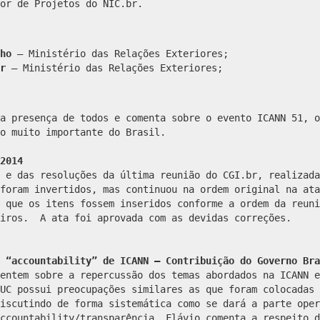
or de Projetos do NIC.br.
ho
– Ministério das Relações Exteriores;
r
– Ministério das Relações Exteriores;
a presença de todos e comenta sobre o evento ICANN 51, o
o muito importante do Brasil.
2014
 e das resoluções da última reunião do CGI.br, realizada
foram invertidos, mas continuou na ordem original na ata
 que os itens fossem inseridos conforme a ordem da reuni
eiros. A ata foi aprovada com as devidas correções.
 “accountability” de ICANN – Contribuição do Governo Bra
m segue sua linha dentro do contexto e a lei local. Isso é diferente, porém, no caso de genéricos, que são geridos por contrato com a ICANN, que abre uma chamada para candidaturas. Eduardo Parajo diz que participou de algumas reuniões gerais e algumas plenárias verificando a questão da transição do NTIA e as questões de Governança da Internet e destacou a reunião do ISPCP, formada por provedores de Internet e conectividade, mencionando a apresentação em relação aos impactos dos novos gTLDs nas aplicações web. Propõe que o CGI.br produza um material técnico informativo sobre a criação desses novos gTLDs, para disponibilizar para a comunidade. Frederico explica que ¾ dos sistemas autônomos brasileiros tem IPv6 alocado e comenta que na semana passada Demi enviou uma mensagem para a lista dos conselheiros com um estudo sobre uma medição indireta, onde o Brasil já aparece com o uso de IPv6 bastante disseminado. Sobre IPv4, os endereços realmente acabaram e foi adotada a política de soft landing e o volume de endereços alocados é bastante pequeno desde julho. Frederico explicou que, com exceção das operadoras, a dificuldade já é significativa para prover o endereçamento IPv4 para novos clientes e esse deve ser um dos motivos pelo qual o uso de IPv6 já começa a se mostrar concreto. Henrique comenta que participou de sessões relacionadas à Governança da Internet e planejamento da ICANN para os próximos cinco anos. No tocante ao planejamento da ICANN aparece toda a questão relacionada às funções estendidas da ICANN que virão dessa transição da NTIA e do novo papel que a ICANN pretende ter nesse novo cenário. Sobre a Governança da Internet, Henrique observou que na reunião do GAC com o board de ICANN teve uma participação importante do Brasil, quando o Embaixador Benedicto fez uma afirmação em relação à maneira que está sendo conduzida a separação da discussão da accountability da ICANN e a questão da transição, afirmando que essa questão de internacionalização deve ser pensada junto com a questão da transição, porque a ICANN está submetida às leis da Califórnia e não parecia adequado para o Brasil deixar essa discussão para depois de setembro/2015. Após a afirmação do Embaixador Benedicto, houve uma série de reações do board e de alguns outros países, como Irã e Indonésia, e tudo isso gerou certo desconforto, inclusive para o próprio Fadi, pela maneira como este assunto foi colocado. Henrique considera adequado o posicionamento do governo brasileiro em não separar tanto as coisas e encarar desde já as questões políticas de fundo. Considera importante que todos Conselheiros concordem, ou pelo menos entendam, qual a posição do governo brasileiro em relação ao encaminhamento da transição. Considera ainda que todos querem que os Estados Unidos saiam das funções do NTIA, mas sabe-se que isso, indo para ICANN sem nenhuma condição, pode ser outro problema no futuro. Diante disso, Henrique diz entender o posicionamento do governo brasileiro e propõe que isso seja debatido hoje. Jandyr conta que essa reunião do GAC (reunião de governos na ICANN), foi particularmente importante por uma série de razões, primeiro porque tem se observado que o número de governos que tem participado dessas reuniões cresce constantemente, e esse ano, em Los Angeles, havia mais de 140 países representados no GAC. Do ponto de vista do Itamaraty, isso é muito positivo, porque há participação, interesse e preocupação com o momento que a ICANN está vivendo, que é a transição e a discussão sobre accountability. Esse GAC também foi importante pelas eleições que ocorreram em Los Angeles, por ser um momento de transição também dentro do GAC, em que o novo chair foi eleito. Menciona que dois temas substanciais foram tratados nessa reunião; o primeiro foi a ampla discussão sobre a intenção da ICANN em abrir uma nova rodada de gTLDs, que foi recebido com muita preocupação pelos governos porque a rodada anterior ainda não foi concluída, sendo que os erros cometidos, as lições aprendidas ainda estão sob avaliação e as sugestões de governos ainda estão sendo recebidas pelo board. Destaca que houve uma mensagem muito forte de muitos países, inclusive do Brasil, de que a ICANN deveria avançar com mais cautela, em um ritmo menos acelerado, de forma que a primeira rodada de gTLDs seja concluída para que se possa pensar em uma segunda. O segundo tema se refere aos processos em curso na ICANN, tanto no que diz respeito à t