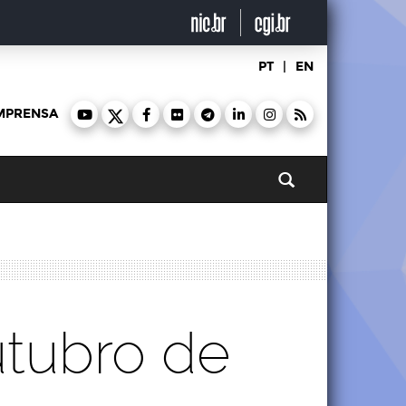
PT
|
EN
MPRENSA
Pesquisar
utubro de