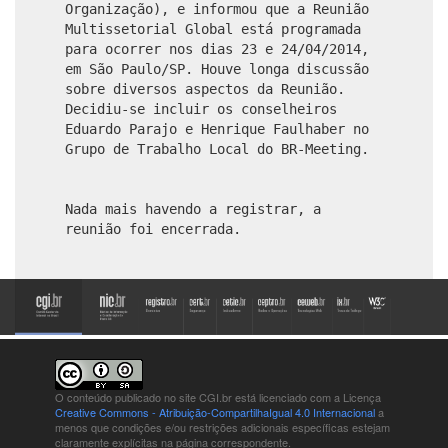
Organização), e informou que a Reunião
Multissetorial Global está programada
para ocorrer nos dias 23 e 24/04/2014,
em São Paulo/SP. Houve longa discussão
sobre diversos aspectos da Reunião.
Decidiu-se incluir os conselheiros
Eduardo Parajo e Henrique Faulhaber no
Grupo de Trabalho Local do BR-Meeting.
Nada mais havendo a registrar, a
reunião foi encerrada.
O conteúdo publicado no site CGI.br está
licenciado com a Licença
Creative Commons - Atribuição-CompartilhaIgual 4.0 Internacional
a
menos que condições e/ou restrições adicionais específicas estejam
claramente explícitas na página correspondente.