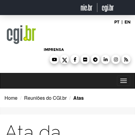
Ir
para
o
conteúdo
PT
|
EN
IMPRENSA
Toggl
naviga
Home
Reuniões do CGI.br
Atas
Ata da