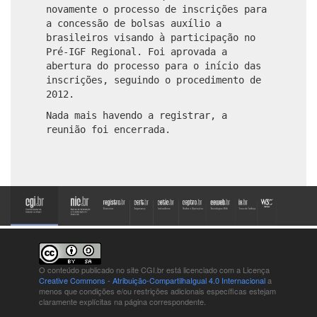
novamente o processo de inscrições para
a concessão de bolsas auxílio a
brasileiros visando à participação no
Pré-IGF Regional. Foi aprovada a
abertura do processo para o início das
inscrições, seguindo o procedimento de
2012.
Nada mais havendo a registrar, a
reunião foi encerrada.
O conteúdo publicado no site CGI.br está
licenciado com a Licença
Creative Commons - Atribuição-CompartilhaIgual 4.0 Internacional
a
menos que condições e/ou restrições adicionais específicas estejam
claramente explícitas na página correspondente.