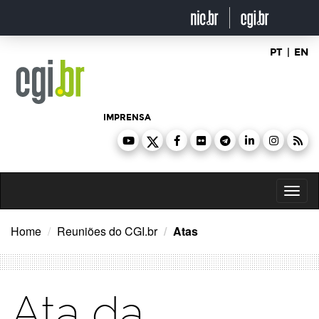
Ir
para
o
conteúdo
PT
|
EN
IMPRENSA
Toggl
naviga
Home
Reuniões do CGI.br
Atas
Ata da