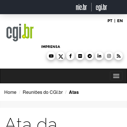
Ir
para
o
conteúdo
PT
|
EN
IMPRENSA
Toggl
naviga
Home
Reuniões do CGI.br
Atas
Ata da