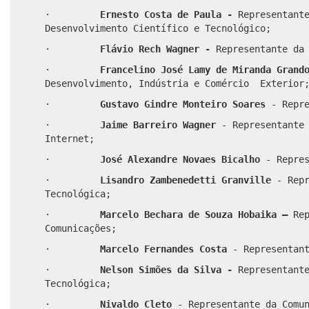
·
Ernesto Costa de Paula
-
Representante
Desenvolvimento Científico e Tecnológico;
·
Flávio Rech Wagner -
Representante da
·
Francelino José Lamy de Miranda Gran
Desenvolvimento, Indústria e Comércio Exterior
·
Gustavo Gindre Monteiro Soares
- Repr
·
Jaime Barreiro Wagner
- Representante
Internet;
·
José Alexandre Novaes Bicalho
- Repre
·
Lisandro Zambenedetti Granville
- Rep
Tecnológica;
·
Marcelo Bechara de Souza Hobaika –
Re
Comunicações;
·
Marcelo Fernandes Costa
- Representan
·
Nelson Simões da Silva -
Representant
Tecnológica;
·
Nivaldo Cleto
- Representante da Comu