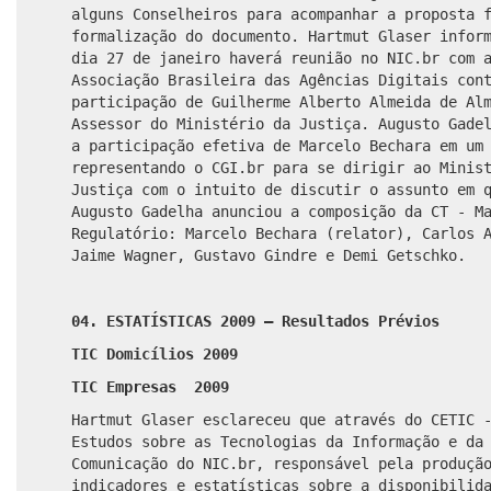
alguns Conselheiros para acompanhar a proposta 
formalização do documento. Hartmut Glaser infor
dia 27 de janeiro haverá reunião no NIC.br com 
Associação Brasileira das Agências Digitais con
participação de Guilherme
Alberto Almeida de Al
Assessor do Ministério da Justiça.
Augusto Gade
a participação efetiva de Marcelo Bechara em um
representando o CGI.br para se dirigir ao Minis
Justiça com o intuito de discutir o assunto em 
Augusto Gadelha anunciou a composição da CT - M
Regulatório: Marcelo Bechara (relator), Carlos 
Jaime Wagner,
Gustavo Gindre e
Demi Getschko
.
04. ESTATÍSTICAS 2009 – Resultados Prévios
TIC Domicílios 2009
TIC Empresas 2009
Hartmut Glaser esclareceu que através do CETIC 
Estudos sobre as Tecnologias da Informação e da
Comunicação do NIC.br, responsável pela produçã
indicadores e estatísticas sobre a disponibilid