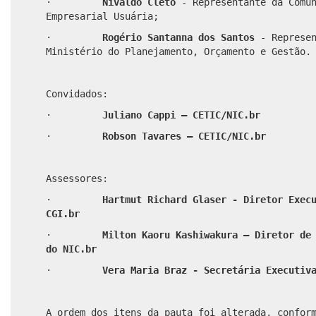
·
Nivaldo Cleto
- Representante da Comu
Empresarial Usuária;
·
Rogério Santanna dos Santos
- Represe
Ministério do Planejamento, Orçamento e Gestão.
Convidados:
·
Juliano Cappi – CETIC/NIC.br
·
Robson Tavares – CETIC/NIC.br
Assessores:
·
Hartmut Richard Glaser - Diretor Exec
CGI.br
·
Milton Kaoru Kashiwakura – Diretor de
do NIC.br
·
Vera Maria Braz - Secretária Executiv
A ordem dos itens da pauta foi alterada, confor