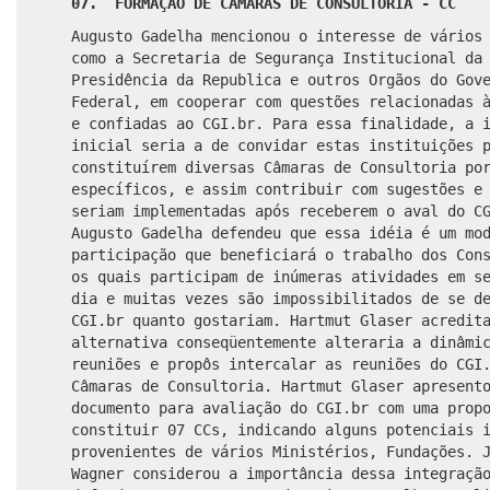
07. FORMAÇÃO DE CÂMARAS DE CONSULTORIA - CC
Augusto Gadelha
mencionou
o interesse de vários
como a
Secretaria de Segurança Institucional da
Presidência da Republica e outros Orgãos do Gov
Federal, em cooperar com questões relacionadas 
e confiadas ao CGI.br. Para essa finalidade, a 
inicial seria a de
convidar estas instituições 
constituírem diversas Câmaras de Consultoria po
específicos, e assim
contribuir com sugestões e
seriam implementadas após receberem o aval do C
Augusto Gadelha defendeu que essa idéia é um mo
participação que beneficiará o trabalho dos Con
os quais participam de inúmeras atividades em s
dia e muitas vezes são impossibilitados de se d
CGI.br quanto gostariam. Hartmut Glaser acredit
alternativa conseqüentemente alteraria a dinâmi
reuniões e propôs intercalar as reuniões do CGI
Câmaras de Consultoria. Hartmut Glaser apresent
documento para avaliação do CGI.br com uma prop
constituir 07 CCs, indicando alguns potenciais 
provenientes de vários Ministérios, Fundações. 
Wagner considerou a importância dessa integraçã