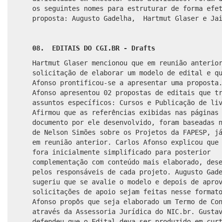
os seguintes nomes para estruturar de forma efe
proposta: Augusto Gadelha, Hartmut Glaser e Jai
08. EDITAIS DO CGI.BR - Drafts
Hartmut Glaser mencionou que em reunião anterio
solicitação de elaborar um modelo de edital e q
Afonso prontificou-se a apresentar uma proposta
Afonso apresentou 02 propostas de editais que t
assuntos específicos: Cursos e Publicação de li
Afirmou que as referências exibidas nas páginas
documento por ele desenvolvido, foram baseadas 
de Nelson Simões sobre os Projetos da FAPESP, j
em reunião anterior. Carlos Afonso explicou que
fora inicialmente simplificado para posterior
complementação com conteúdo mais elaborado, des
pelos responsáveis de cada projeto. Augusto Gad
sugeriu que se avalie o modelo e depois de apro
solicitações de apoio sejam feitas nesse format
Afonso propôs que seja elaborado um Termo de Co
através da Assessoria Jurídica do NIC.br. Gusta
defendeu que o Edital deva ser produzido em cur