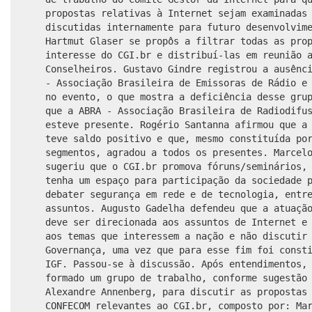
propostas relativas à Internet sejam examinadas
discutidas internamente para futuro desenvolvim
Hartmut Glaser se propôs a filtrar todas as pro
interesse do CGI.br e distribuí-las em reunião 
Conselheiros. Gustavo Gindre registrou a ausênc
- Associação Brasileira de Emissoras de Rádio e
no evento, o que mostra a deficiência desse gru
que a ABRA - Associação Brasileira de Radiodifu
esteve presente. Rogério Santanna afirmou que a
teve saldo positivo e que, mesmo constituída po
segmentos, agradou a todos os presentes.
Marcel
sugeriu que o CGI.br promova fóruns/seminários,
tenha um espaço para participação da sociedade 
debater segurança em rede e de tecnologia, entr
assuntos. Augusto Gadelha defendeu que a atuaçã
deve ser direcionada aos assuntos de Internet e
aos temas que interessem a nação e não discutir
Governança, uma vez que para esse fim foi const
IGF. Passou-se à discussão. Após entendimentos,
formado um grupo de trabalho, conforme sugestão
Alexandre Annenberg, para discutir as propostas
CONFECOM relevantes ao CGI.br, composto por: Ma