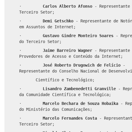
·
Carlos Alberto Afonso
- Representante
Terceiro Setor;
·
Demi Getschko
- Representante de Notó
em Assuntos de Internet;
·
Gustavo Gindre Monteiro Soares
- Repr
do Terceiro Setor;
·
Jaime Barreiro Wagner
- Representante
Provedores de Acesso e Conteúdo da Internet;
·
José Roberto Drugowich de Felício
-
Representante do Conselho Nacional de Desenvolv
Científico e Tecnológico;
·
Lisandro Zambenedetti Granville
- Rep
da Comunidade Científica e Tecnológica;
·
Marcelo Bechara de Souza Hobaika
- Re
do Ministério das Comunicações;
·
Marcelo Fernandes Costa
- Representan
Terceiro Setor;