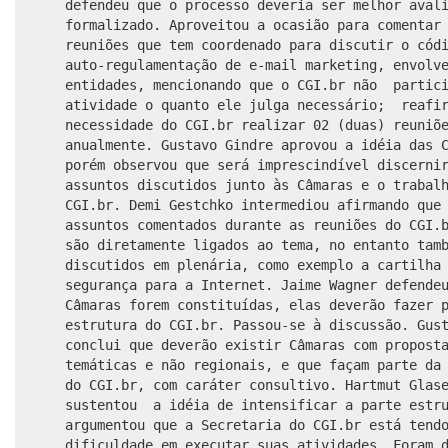
defendeu que o processo deveria ser melhor aval
formalizado. Aproveitou a ocasião para comentar
reuniões que tem coordenado para discutir o cód
auto-regulamentação de e-mail marketing, envolv
entidades, mencionando que o CGI.br não partici
atividade o quanto ele julga necessário; reafi
necessidade do CGI.br realizar 02 (duas) reuniõ
anualmente
. Gustavo Gindre aprovou a idéia das 
porém observou que será imprescindível discerni
assuntos discutidos junto às Câmaras e o trabal
CGI.br. Demi Gestchko intermediou afirmando que
assuntos comentados durante as reuniões do CGI.
são diretamente ligados ao tema, no entanto tam
discutidos em plenária, como exemplo a cartilha
segurança para a Internet. Jaime Wagner defende
Câmaras forem constituídas, elas deverão fazer 
estrutura do CGI.br. Passou-se à discussão. Gus
conclui que deverão existir Câmaras com propost
temáticas e não regionais, e que façam parte da
do CGI.br, com caráter consultivo. Hartmut Glas
sustentou a idéia de intensificar a parte estru
argumentou que a Secretaria do CGI.br está tend
dificuldade em executar suas atividades. Foram 