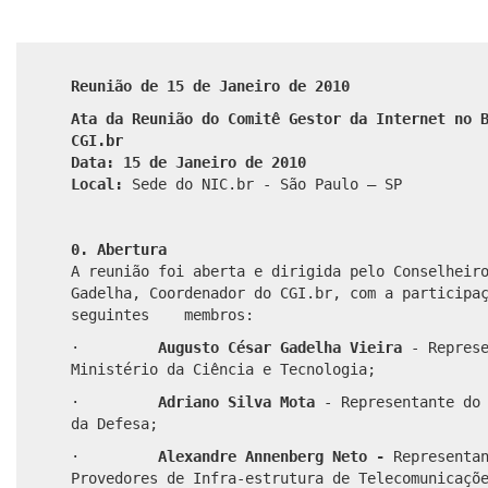
Reunião de 15 de Janeiro de 2010
Ata da Reunião do Comitê Gestor da Internet no 
CGI.br
Data: 15 de Janeiro de 2010
Local:
Sede do NIC.br - São Paulo – SP
0. Abertura
A reunião foi aberta e dirigida pelo Conselheir
Gadelha, Coordenador do CGI.br, com a participa
seguintes membros:
·
Augusto César Gadelha Vieira
- Repres
Ministério da Ciência e Tecnologia;
·
Adriano Silva Mota
- Representante do
da Defesa;
·
Alexandre
Annenberg Neto -
Representa
Provedores de Infra-estrutura de Telecomunicaçõ