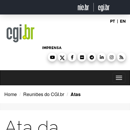
Ir
para
o
conteúdo
PT
|
EN
IMPRENSA
Toggl
naviga
Home
Reuniões do CGI.br
Atas
Ata da