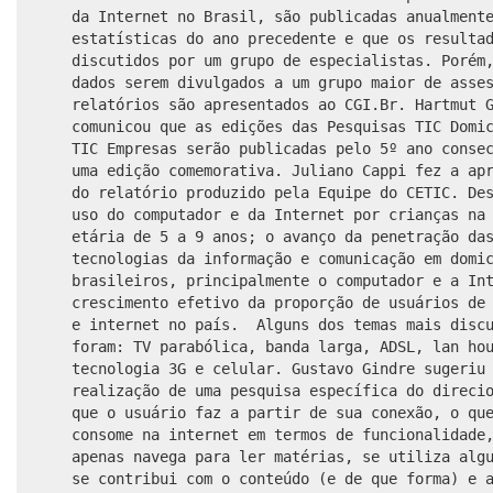
da Internet no Brasil, são publicadas anualment
estatísticas do ano precedente e que os resulta
discutidos por um grupo de especialistas. Porém
dados serem divulgados a um grupo maior de asse
relatórios são apresentados ao CGI.Br. Hartmut 
comunicou que as edições das Pesquisas TIC Domi
TIC Empresas serão publicadas pelo 5º ano conse
uma edição comemorativa. Juliano Cappi fez a ap
do relatório produzido pela Equipe do CETIC.
Des
uso do computador e da Internet por crianças na
etária de 5 a 9 anos; o avanço da penetração da
tecnologias da informação e comunicação em domi
brasileiros, principalmente o computador e a In
crescimento efetivo da proporção de usuários de
e internet no país. Alguns dos temas mais disc
foram: TV parabólica, banda larga, ADSL, lan ho
tecnologia 3G e celular.
Gustavo Gindre sugeriu
realização de uma pesquisa específica do direci
que o usuário faz a partir de sua conexão, o qu
consome na internet em termos de funcionalidade
apenas navega para ler matérias, se utiliza alg
se contribui com o conteúdo (e de que forma) e 