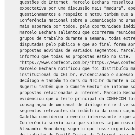
questões de Internet, Marcelo Bechara ressalto
expectativa por
uma discussão mais “madura”, ap
questionamentos a respeito e notou também que a
Conferência Nacional sobre a Comunicação no Bra
mais esperada por todos, pela oportunidade inéd
Marcelo Bechara salientou que ocorreram reuniõe
grupos de trabalho durante a semana, todas extr
disputadas
pelo público
e que ao final foram apr
propostas advindas de variados segmentos. Marce
informou que todas as propostas estão no site:
"https://www.confecom.com.br/"
https://www.confe
Marcelo Bechara notificou que foi distribuído m
institucional do CGI.br, evidenciando o sucesso
decálogo e também folders do NIC.br durante a c
Sugeriu também que o Comitê Gestor se informe s
propostas relacionadas à Internet. Marcelo Bech
evidenciou que o feito principal da CONFECOM fo
consagração de um canal de diálogo entre divers
segmentos relevantes da indústria da comunicaçã
Gadelha considerou o evento interessante e que 
Conferência serviu para que valores sejam reava
Alexandre Annenberg sugeriu que fosse organizad
de trabalho do Comitê Gestor da Internet para q