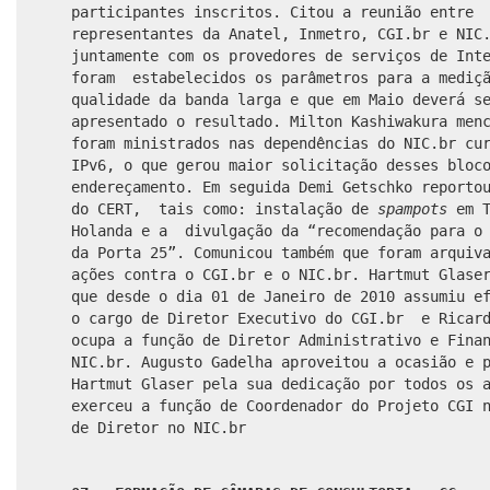
participantes inscritos. Citou a reunião entre
representantes da
Anatel, Inmetro,
CGI.br e NIC
juntamente com os provedores de serviços de Int
foram estabelecidos os parâmetros para a mediç
qualidade da banda larga e que em Maio deverá s
apresentado o resultado. Milton Kashiwakura men
foram ministrados nas dependências do NIC.br cu
IPv6, o que gerou maior solicitação desses bloc
endereçamento. Em seguida Demi Getschko reporto
do CERT, tais como: instalação de
spampots
em T
Holanda e a divulgação da “recomendação para o 
da Porta 25”. Comunicou também que foram arquiv
ações contra o CGI.br e o NIC.br. Hartmut Glase
que desde o dia 01 de Janeiro de 2010 assumiu e
o cargo de
Diretor Executivo do CGI.br
e Ricard
ocupa a função de Diretor Administrativo e Fina
NIC.br. Augusto Gadelha aproveitou a ocasião e 
Hartmut Glaser pela sua dedicação por todos os 
exerceu a função de Coordenador do Projeto CGI 
de Diretor no NIC.br