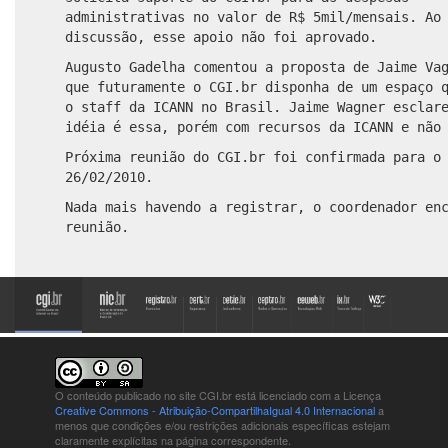
administrativas no valor de R$ 5mil/mensais. Ao
discussão, esse apoio não foi aprovado.
Augusto Gadelha comentou a proposta de Jaime Va
que futuramente o CGI.br disponha de um espaço 
o staff da ICANN no Brasil. Jaime Wagner esclar
idéia é essa, porém com recursos da ICANN e não
Próxima reunião do CGI.br foi confirmada para o
26/02/2010.
Nada mais havendo a registrar, o coordenador en
reunião.
O conteúdo publicado no site CGI.br está
licenciado com a Licença
Creative Commons - Atribuição-CompartilhaIgual 4.0 Internacional
a
menos que condições e/ou restrições adicionais específicas estejam
claramente explícitas na página correspondente.