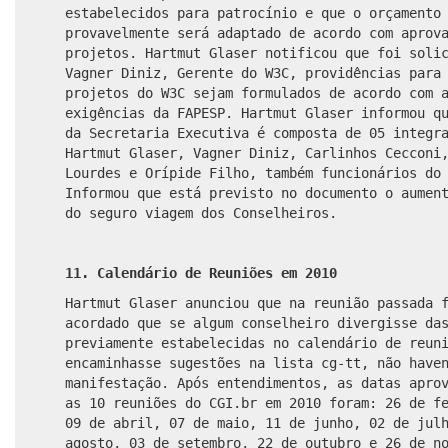
estabelecidos para patrocínio e que o orçamento
provavelmente será adaptado de acordo com aprov
projetos. Hartmut Glaser notificou que foi soli
Vagner Diniz, Gerente do W3C, providências para
projetos do W3C sejam formulados de acordo com 
exigências da FAPESP. Hartmut Glaser informou q
da Secretaria Executiva é composta de 05 integr
Hartmut Glaser, Vagner Diniz, Carlinhos Cecconi
Lourdes e Orípide Filho, também funcionários do
Informou que está previsto no documento o aumen
do seguro viagem dos Conselheiros.
11. Calendário de Reuniões em 2010
Hartmut Glaser anunciou que na reunião passada 
acordado que se algum conselheiro divergisse da
previamente estabelecidas no calendário de reun
encaminhasse sugestões na lista cg-tt, não have
manifestação. Após entendimentos, as datas apro
as 10 reuniões do CGI.br em 2010 foram: 26 de f
09 de abril, 07 de maio, 11 de junho, 02 de jul
agosto, 03 de setembro, 22 de outubro e 26 de n