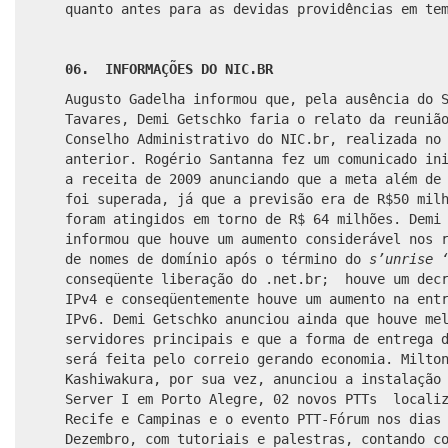
quanto antes para as devidas providências em te
06. INFORMAÇÕES DO NIC.BR
Augusto Gadelha informou que, pela ausência do 
Tavares, Demi Getschko faria o relato da reuni
Conselho Administrativo do NIC.br,
realizada no
anterior.
Rogério Santanna fez um comunicado in
a receita de 2009 anunciando que a meta além de
foi superada, já que a previsão era de R$50 mil
foram atingidos em torno de R$ 64 milhões. Demi
informou que houve um aumento considerável nos 
de nomes de domínio após o término do
s’unrise 
conseqüente liberação do .net.br; houve um decr
IPv4 e conseqüentemente houve um aumento na ent
IPv6. Demi Getschko anunciou ainda que houve me
servidores principais e que a forma de entrega 
será feita pelo correio gerando economia. Milto
Kashiwakura, por sua vez, anunciou a instalação
Server I
em Porto Alegre, 02 novos PTTs localiz
Recife e Campinas e o evento PTT-Fórum nos dias
Dezembro, com tutoriais e palestras, contando c