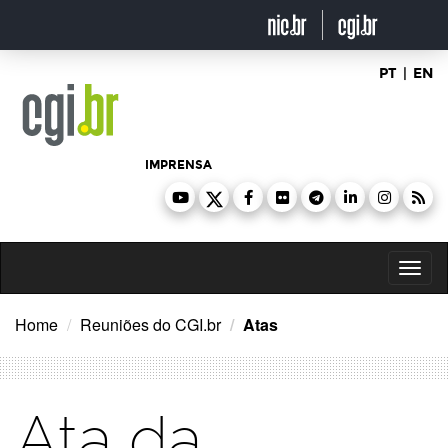
Ir
para
o
conteúdo
PT
|
EN
IMPRENSA
Toggl
naviga
Home
Reuniões do CGI.br
Atas
Ata da