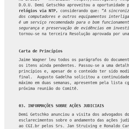
D.O.U. Demi Getschko aproveitou a oportunidade 
relógios via NTP,
considerando que: “
A sincroni
dos computadores e outros equipamentos interlig
é um serviço recomendado para o bom funcionamen
segurança e preservação de evidências em invest
tornou-se na terceira Resolução aprovada por un
Carta de Princípios
Jaime Wagner leu todos os parágrafos do documen
os itens ainda pendentes. Passou-se a uma detal
princípios e, apesar de o conteúdo ter sido mod
final. Augusto Gadelha solicitou a continuidade
máximo em duas semanas, apresentem pela lista c
próxima reunião do Comitê.
03. INFORMAÇÕES SOBRE AÇÕES JUDICIAIS
Demi Getschko anunciou a visita dos advogados d
esclarecimentos sobre o andamento das ações jud
ao CGI.br pelos Srs. Jan Struiving e Ronaldo Ca