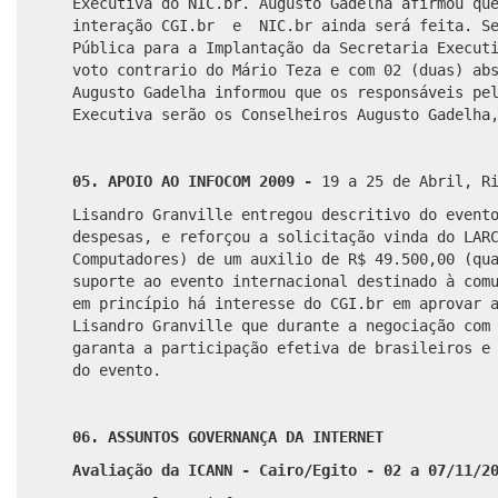
Executiva do NIC.br.
Augusto Gadelha afirmou qu
interação CGI.br e NIC.br ainda será feita. Se
Pública para a Implantação da Secretaria Execut
voto contrario do Mário Teza e com 02 (duas) ab
Augusto Gadelha informou que os responsáveis pe
Executiva serão os Conselheiros Augusto Gadelha
05. APOIO AO INFOCOM 2009 -
19 a 25 de Abril, R
Lisandro Granville entregou descritivo do event
despesas, e reforçou a solicitação vinda do LAR
Computadores) de um auxilio
de R$ 49.500,00 (qu
suporte ao evento internacional destinado à com
em princípio há interesse do CGI.br em aprovar 
Lisandro Granville que durante a negociação co
garanta a participação efetiva de brasileiros e
do evento.
06.
ASSUNTOS GOVERNANÇA DA INTERNET
Avaliação da ICANN - Cairo/Egito - 02 a 07/11/2