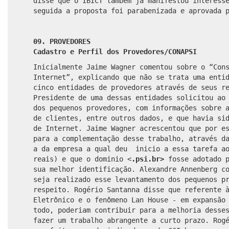
disse que o IBICT também já manifestou interess
seguida a proposta foi parabenizada e aprovada 
09. PROVEDORES
Cadastro e Perfil dos Provedores/CONAPSI
Inicialmente Jaime Wagner comentou sobre o “Con
Internet”, explicando que não se trata uma enti
cinco entidades de provedores através de seus r
Presidente de uma dessas entidades solicitou ao
dos pequenos provedores, com informações sobre 
de clientes, entre outros dados, e que havia si
de Internet. Jaime Wagner acrescentou que por e
para a complementação desse trabalho, através d
a da empresa a qual deu inicio a essa tarefa ao
reais) e que o dominio <
.psi.br>
fosse adotado p
sua melhor identificação. Alexandre Annenberg c
seja realizado esse levantamento dos pequenos p
respeito. Rogério Santanna disse que referente 
Eletrônico e o fenômeno Lan House - em expansão
todo, poderiam contribuir para a melhoria desse
fazer um trabalho abrangente a curto prazo. Rog