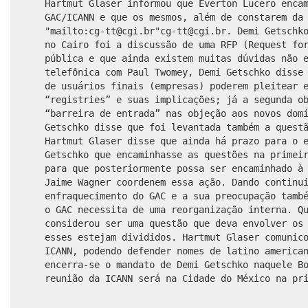
Hartmut Glaser informou que Everton Lucero enca
GAC/ICANN e que os mesmos, além de constarem da
"mailto:cg-tt@cgi.br"
cg-tt@cgi.br
. Demi Getschk
no Cairo foi a discussão de uma RFP (Request fo
pública e que ainda existem muitas dúvidas não 
telefônica com Paul Twomey, Demi Getschko disse
de usuários finais (empresas) poderem pleitear 
“registries” e suas implicações; já a segunda o
“barreira de entrada” nas objeção aos novos dom
Getschko disse que foi levantada também a quest
Hartmut Glaser disse que ainda há prazo para o 
Getschko que encaminhasse as questões na primei
para que posteriormente possa ser encaminhado à
Jaime Wagner coordenem essa ação. Dando continu
enfraquecimento do GAC e a sua preocupação tamb
o GAC necessita de uma reorganização interna.
Q
considerou ser uma questão que deva envolver os
esses estejam divididos.
Hartmut Glaser comunic
ICANN, podendo defender nomes de latino america
encerra-se o mandato de Demi Getschko naquele B
reunião da ICANN será na Cidade do México na pr