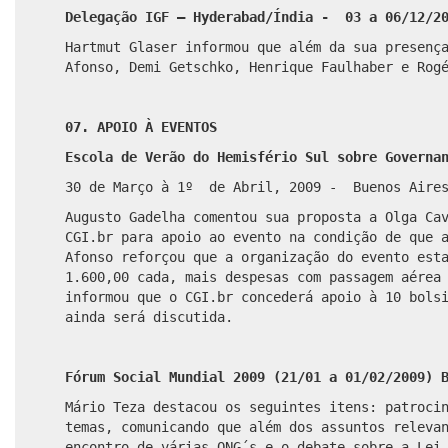
Delegação IGF – Hyderabad/Índia - 03 a 06/12/2
Hartmut Glaser informou que além da sua presenç
Afonso, Demi Getschko, Henrique Faulhaber e Rog
07. APOIO À EVENTOS
Escola de Verão do Hemisfério Sul sobre Governa
30 de Março à 1º de Abril, 2009 - Buenos Aires
Augusto Gadelha comentou sua proposta a Olga Ca
CGI.br para apoio ao evento na condição de que 
Afonso reforçou que a organização do evento est
1.600,00 cada, mais despesas com passagem aérea
informou que o CGI.br concederá apoio à 10 bols
ainda será discutida.
Fórum Social Mundial 2009 (21/01 a 01/02/2009) 
Mário Teza destacou os seguintes itens: patroci
temas, comunicando que além dos assuntos releva
encontro de várias ONG´s e o debate sobre a Lei