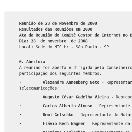
Reunião de 28 de Novembro de 2008
Resultados das Reuniões em 2008
Ata da Reunião do Comitê Gestor da Internet no 
Dia: 28 de novembro de 2008
Local:
Sede do NIC.br - São Paulo - SP
0. Abertura
A reunião foi aberta e dirigida pelo Conselheir
participação dos seguintes membros:
·
Alexandre Annenberg Neto
- Representa
Telecomunicações
;
·
Augusto César Gadelha Vieira -
Repres
·
Carlos Alberto Afonso
- Representante
·
Demi Getschko
- Representante de Notó
·
Flávio Rech Wagner
- Representante da