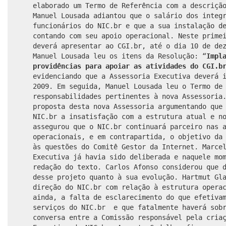
elaborado um Termo de Referência com a descriçã
Manuel Lousada adiantou que o salário dos integ
funcionários do NIC.br e que a sua instalação d
contando com seu apoio operacional. Neste prime
deverá apresentar ao CGI.br, até o dia 10 de de
Manuel Lousada leu os itens da Resolução: “
Impl
providências para apoiar as atividades do CGI.
evidenciando que a Assessoria Executiva deverá 
2009. Em seguida, Manuel Lousada leu o Termo de
responsabilidades pertinentes à nova Assessori
proposta desta nova Assessoria argumentando que
NIC.br a insatisfação com a estrutura atual e n
assegurou que o NIC.br continuará parceiro nas 
operacionais, e em contrapartida, o objetivo da
às questões do Comitê Gestor da Internet. Marce
Executiva já havia sido deliberada e naquele mo
redação do texto.
Carlos Afonso considerou que 
desse projeto quanto à sua evolução. Hartmut Gl
direção do NIC.br com relação à estrutura opera
ainda, a falta de esclarecimento do que efetiva
serviços do NIC.br e que fatalmente haverá sobr
conversa entre a Comissão responsável pela cria