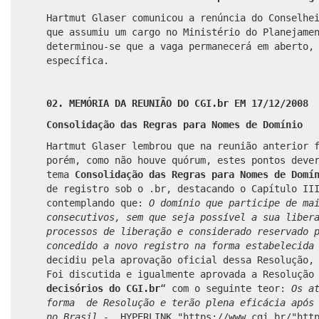
Hartmut Glaser comunicou a renúncia do Conselhe
que assumiu um cargo no Ministério do Planejame
determinou-se que a vaga permanecerá em aberto,
específica.
02. MEMÓRIA DA REUNIÃO DO CGI.br EM 17/12/2008
Consolidação das Regras para Nomes de Domínio
Hartmut Glaser lembrou que na reunião anterior 
porém, como não houve quórum, estes pontos deve
tema
Consolidação das Regras para Nomes de Dom
de registro sob o .br, destacando o Capítulo II
contemplando que:
O domínio que participe de ma
consecutivos, sem que seja possível a sua liber
processos de liberação e considerado reservado 
concedido a novo registro na forma estabelecida
decidiu pela aprovação oficial dessa Resolução,
Foi discutida e igualmente aprovada a Resolução
decisórios do CGI.br
“ com o seguinte teor:
Os a
forma de Resolução e terão plena eficácia após 
no Brasil -
HYPERLINK "https://www.cgi.br/"
htt