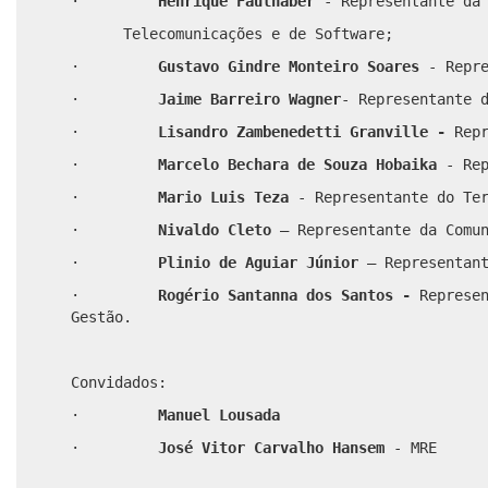
·
Henrique Faulhaber
- Representante da
Telecomunicações e de Software;
·
Gustavo Gindre Monteiro Soares
- Repr
·
Jaime Barreiro Wagner
- Representante 
·
Lisandro Zambenedetti Granville
-
Repr
·
Marcelo Bechara de Souza Hobaika
- Re
·
Mario Luis Teza
- Representante do Te
·
Nivaldo Cleto
–
Representante da Comu
·
Plinio de Aguiar Júnior
–
Representan
·
Rogério Santanna dos Santos -
Represe
Gestão.
Convidados:
·
Manuel Lousada
·
José Vitor
Carvalho Hansem
- MRE