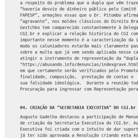
a respeito do problema que a dupla que vêm traz
“haveria desvio de dinheiro público pelo Comitê
FAPESP”, armações essas que o Dr. Pitombo afirm
“agravante”, nos moldes clássicos do Direito Br
Gestchko tem comparecido constantemente à Deleg
CGI.br e explicar a relação histórica do CGI co
importante nesse momento é a caracterização da 
modo os caluniadores estarão mais claramente pa
sobre a multa que já vem sendo aplicada nesse c
atingir o instrumento de representação da “dupl
"https://abusando.info/denuncias/indexgrave.htm
em que certamente serão verificados pelo Promot
finalidade, composição, prestação de contas e 
sua falsidade ideológica. Durante a reunião tod
Procuração para ingressar com Representação per
04.
CRIAÇÃO DA “SECRETARIA EXECUTIVA” DO CGI.br
Augusto Gadelha destacou a participação de Manu
de criação da Secretaria Executiva do CGI.br. A
Executiva foi criada com o intuito de dar supor
já ter sido aprovada a Resolução criando esta A