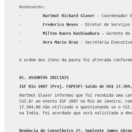
Assessores:
·
Hartmut Richard Glaser
- Coordenador 
·
Frederico Neves
- Diretor de Serviços
·
Milton Kaoru Kashiwakura
–
Gerente de
·
Vera Maria Braz
- Secretária Executiv
A ordem dos itens da pauta foi alterada conform
01. ASSUNTOS INICIAIS
IGF Rio 2007 (Proj. FAPESP) Saldo de US$ 17.304
Hartmut Glaser informou que foi recebida uma ca
CGI.br ao evento IGF 2007 no Rio de Janeiro, co
17.304,80 não utilizado e questionando se o CGI
na Índia. Foi acordado que será solicitada a de
Renúncia do Conselheiro 2º. Suplente James Görg