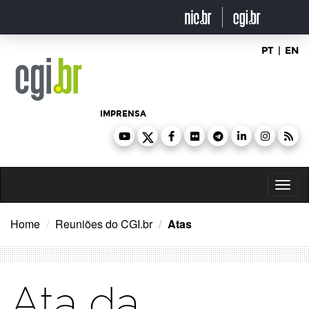
Ir
para
o
conteúdo
PT
|
EN
IMPRENSA
Toggl
naviga
Home
Reuniões do CGI.br
Atas
Ata da