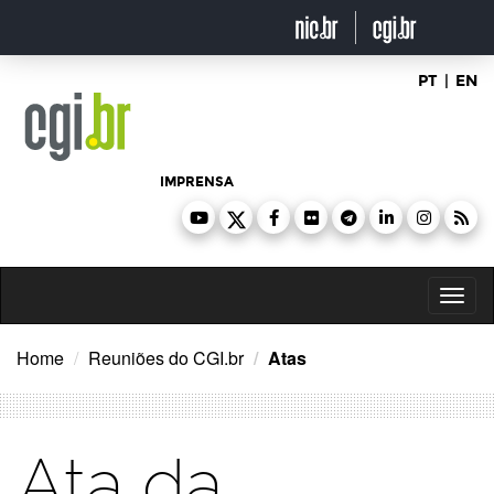
Ir
para
o
conteúdo
PT
|
EN
IMPRENSA
Toggl
naviga
Home
Reuniões do CGI.br
Atas
Ata da