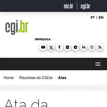
Ir
para
o
conteúdo
PT
|
EN
IMPRENSA
Toggl
naviga
Home
Reuniões do CGI.br
Atas
Ata da