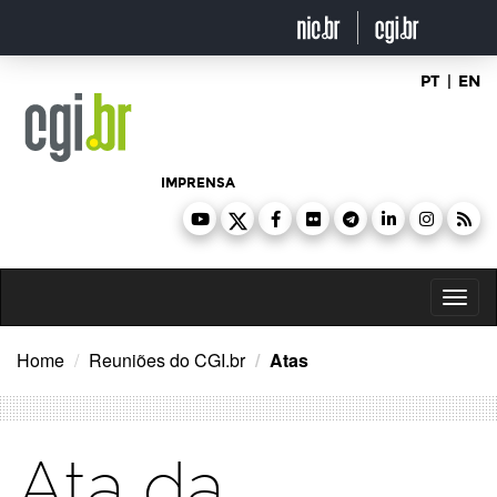
Ir
para
o
conteúdo
PT
|
EN
IMPRENSA
Toggl
naviga
Home
Reuniões do CGI.br
Atas
Ata da