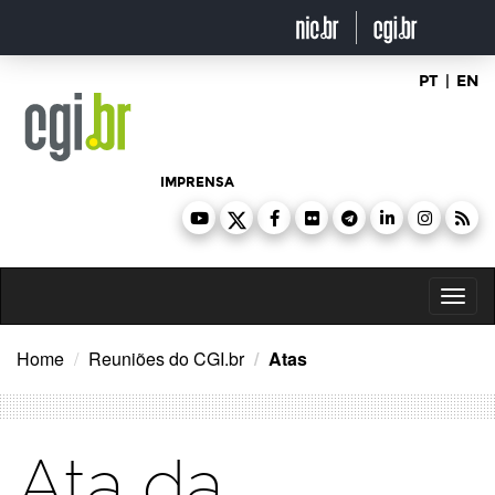
Ir
para
o
conteúdo
PT
|
EN
IMPRENSA
Toggl
naviga
Home
Reuniões do CGI.br
Atas
Ata da