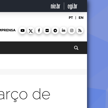
PT
|
EN
MPRENSA
Pesquisar
arço de