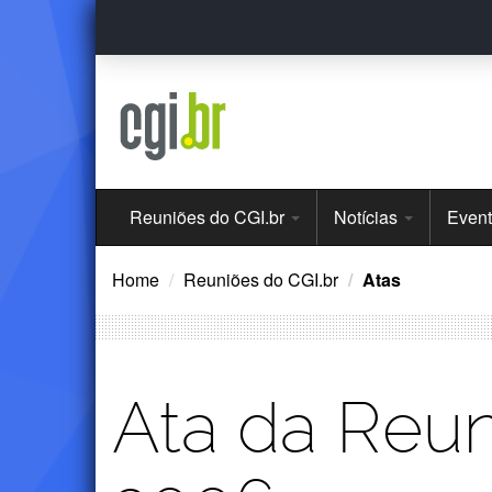
Ir
para
o
conteúdo
Menu
Reuniões do CGI.br
Notícias
Even
Principal
Home
Reuniões do CGI.br
Atas
Ata da Reun