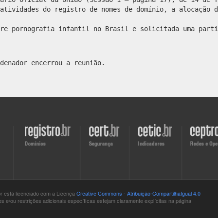
atividades do registro de nomes de domínio, a alocação d
re pornografia infantil no Brasil e solicitada uma parti
denador encerrou a reunião.
Visite
Visite
Visite
Visite
o
o
o
o
site
site
site
site
do
do
do
do
Registro.br
CERT.br
CETIC.br
CEPTRO.b
br está
licenciado com a Licença
Creative Commons - Atribuição-CompartilhaIgual 4.0
 e/ou restrições adicionais específicas estejam claramente explícitas na página