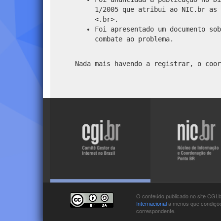
1/2005 que atribui ao NIC.br as 
<.br>.
Foi apresentado um documento sob
combate ao problema.
Nada mais havendo a registrar, o coor
Visite
Visite
o
o
site
site
do
do
NIC.br
CGI.br
O conteúdo publicado no site CGI.
Internacional
a menos que condições
correspondente.