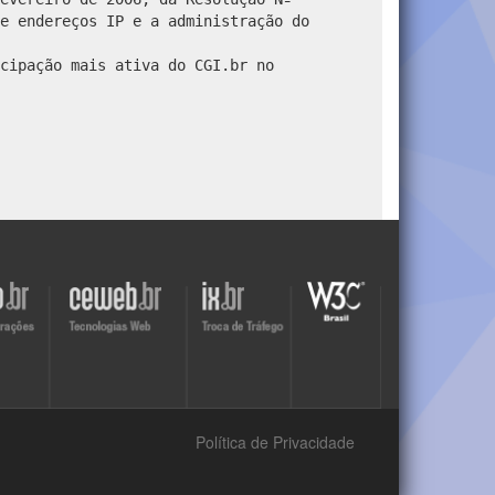
e endereços IP e a administração do
cipação mais ativa do CGI.br no
Visite
Visite
Visite
o
o
o
site
site
site
do
do
do
r
Ceweb
IX
W3C
Política de Privacidade