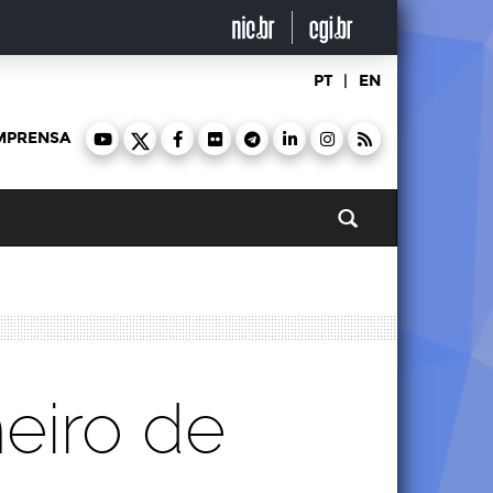
PT
|
EN
MPRENSA
Pesquisar
eiro de