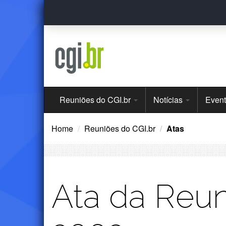
Ir
para
o
conteúdo
Menu
Reuniões do CGI.br
Notícias
Even
Principal
Home
Reuniões do CGI.br
Atas
Ata da Reun