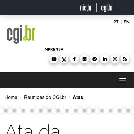
Ir
para
o
conteúdo
PT
|
EN
IMPRENSA
Toggl
naviga
Home
Reuniões do CGI.br
Atas
Ata da